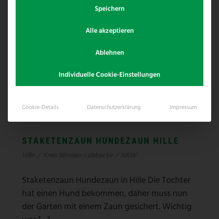
Speichern
Alle akzeptieren
Ablehnen
Individuelle Cookie-Einstellungen
Cookie-Details
Datenschutzerklärung
Impressum
STAKETENZAUN HUNDEZAUN HILLE
Hille
/
Kreis Minden-Lübbecke
/
NRW
Staketenzaun Hundezaun in Hille Die Tochter
hat einen Hund bekommen, daher muss nun
der Garten mit einem Zaun gesichert. Wichtig