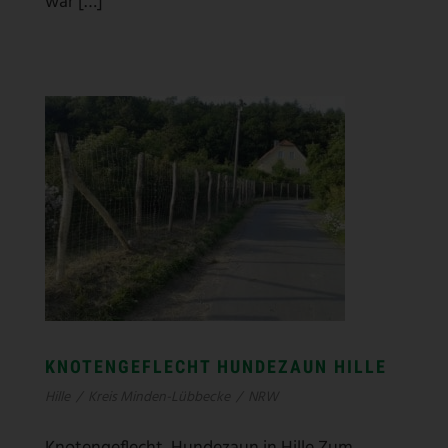
war […]
KNOTENGEFLECHT HUNDEZAUN HILLE
Hille
/
Kreis Minden-Lübbecke
/
NRW