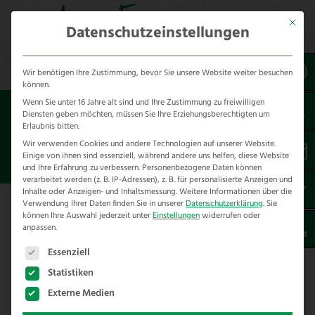
Mit dies
Datenschutzeinstellungen
Wir benötigen Ihre Zustimmung, bevor Sie unsere Website weiter besuchen
können.
Wenn Sie unter 16 Jahre alt sind und Ihre Zustimmung zu freiwilligen
Sie sind hier:
Referenzen
unsere Referenzen
Diensten geben möchten, müssen Sie Ihre Erziehungsberechtigten um
nach Städten
Erlaubnis bitten.
Wir verwenden Cookies und andere Technologien auf unserer Website.
Einige von ihnen sind essenziell, während andere uns helfen, diese Website
ZAUNBAU IN HILLE
und Ihre Erfahrung zu verbessern.
Personenbezogene Daten können
verarbeitet werden (z. B. IP-Adressen), z. B. für personalisierte Anzeigen und
Inhalte oder Anzeigen- und Inhaltsmessung.
Weitere Informationen über die
Verwendung Ihrer Daten finden Sie in unserer
Datenschutzerklärung
.
Sie
Hier finden Sie unsere Zaunbau
können Ihre Auswahl jederzeit unter
Einstellungen
widerrufen oder
anpassen.
Referenzen in Hille – Kreis Minden
Es folgt eine Liste der Service-Gruppen, für die eine E
Lübbecke
Essenziell
Statistiken
Externe Medien