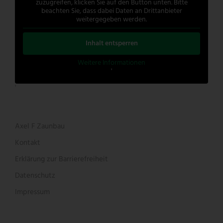
zuzugreifen, klicken Sie auf den Button unten. Bitte
beachten Sie, dass dabei Daten an Drittanbieter
weitergegeben werden.
Inhalt entsperren
Weitere Informationen
'
'
Axel F Zaunbau
Kontakt
Erklärung zur Barrierefreiheit
Datenschutz
Impressum