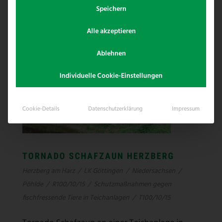
Speichern
Alle akzeptieren
Ablehnen
Individuelle Cookie-Einstellungen
Cookie-Details
Datenschutzerklärung
Impressum
TORNADO SCHAFZAUN HERZBERG
Herzberg am Harz
/
LK Göttingen
/
Niedersachsen
/
Pöhlde
/
R100/10/15
/
Schutzmaßnahmen gegen
fischfressende Tiere in Teichanlagen
/
T100/10/15