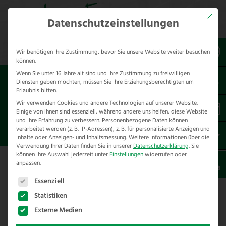
Mit dies
Datenschutzeinstellungen
Wir benötigen Ihre Zustimmung, bevor Sie unsere Website weiter besuchen
können.
Wenn Sie unter 16 Jahre alt sind und Ihre Zustimmung zu freiwilligen
Sie sind hier:
Referenzen
unsere Referenzen
Diensten geben möchten, müssen Sie Ihre Erziehungsberechtigten um
nach Städten
Erlaubnis bitten.
Wir verwenden Cookies und andere Technologien auf unserer Website.
Einige von ihnen sind essenziell, während andere uns helfen, diese Website
ZAUNBAU IN HERZBERG AM
und Ihre Erfahrung zu verbessern.
Personenbezogene Daten können
HARZ
verarbeitet werden (z. B. IP-Adressen), z. B. für personalisierte Anzeigen und
Inhalte oder Anzeigen- und Inhaltsmessung.
Weitere Informationen über die
Verwendung Ihrer Daten finden Sie in unserer
Datenschutzerklärung
.
Sie
können Ihre Auswahl jederzeit unter
Einstellungen
widerrufen oder
anpassen.
Hier finden Sie unsere Zaunbau
Es folgt eine Liste der Service-Gruppen, für die eine E
Referenzen in Herzberg am Harz –
Essenziell
Kreis Göttingen
Statistiken
Externe Medien