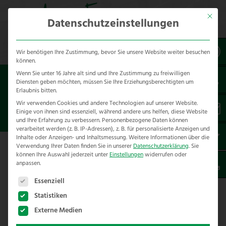
Mit dies
Datenschutzeinstellungen
Wir benötigen Ihre Zustimmung, bevor Sie unsere Website weiter besuchen
können.
Wenn Sie unter 16 Jahre alt sind und Ihre Zustimmung zu freiwilligen
Sie sind hier:
Referenzen
unsere Referenzen
Diensten geben möchten, müssen Sie Ihre Erziehungsberechtigten um
nach Städten
Erlaubnis bitten.
Wir verwenden Cookies und andere Technologien auf unserer Website.
Einige von ihnen sind essenziell, während andere uns helfen, diese Website
ZAUNBAU IN GEDERN
und Ihre Erfahrung zu verbessern.
Personenbezogene Daten können
verarbeitet werden (z. B. IP-Adressen), z. B. für personalisierte Anzeigen und
Inhalte oder Anzeigen- und Inhaltsmessung.
Weitere Informationen über die
Verwendung Ihrer Daten finden Sie in unserer
Datenschutzerklärung
.
Sie
Hier finden Sie unsere Zaunbau
können Ihre Auswahl jederzeit unter
Einstellungen
widerrufen oder
anpassen.
Referenzen in Gedern – im
Es folgt eine Liste der Service-Gruppen, für die eine E
Wetteraukreis
Essenziell
Statistiken
Externe Medien