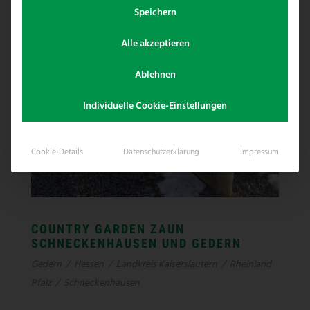
Speichern
Alle akzeptieren
Ablehnen
Individuelle Cookie-Einstellungen
Cookie-Details
Datenschutzerklärung
Impressum
COUNTRY GARDEN ZAUN
SCHNECKENHAUSEN UND GEDERN
Gedern
/
Hessen
/
Landkreis Kaiserslautern
/
Rheinland
Pfalz
/
Schneckenhausen