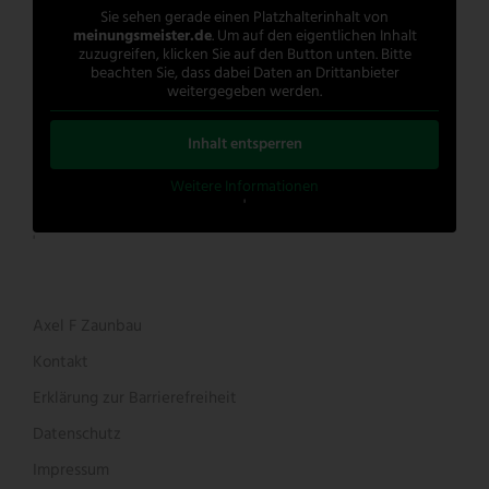
Sie sehen gerade einen Platzhalterinhalt von
meinungsmeister.de
. Um auf den eigentlichen Inhalt
zuzugreifen, klicken Sie auf den Button unten. Bitte
beachten Sie, dass dabei Daten an Drittanbieter
weitergegeben werden.
Inhalt entsperren
Weitere Informationen
'
'
Axel F Zaunbau
Kontakt
Erklärung zur Barrierefreiheit
Datenschutz
Impressum