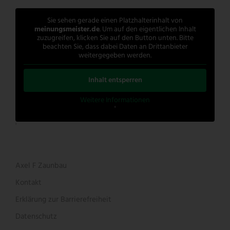
Sie sehen gerade einen Platzhalterinhalt von
meinungsmeister.de
. Um auf den eigentlichen Inhalt
zuzugreifen, klicken Sie auf den Button unten. Bitte
beachten Sie, dass dabei Daten an Drittanbieter
weitergegeben werden.
Inhalt entsperren
Weitere Informationen
'
'
Axel F Zaunbau
Kontakt
Erklärung zur Barrierefreiheit
Datenschutz