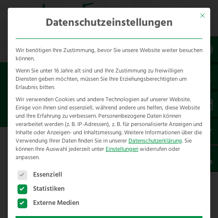
Mit dies
Datenschutzeinstellungen
Wir benötigen Ihre Zustimmung, bevor Sie unsere Website weiter besuchen
können.
Wenn Sie unter 16 Jahre alt sind und Ihre Zustimmung zu freiwilligen
Sie sind hier:
Referenzen
unsere Referenzen
Diensten geben möchten, müssen Sie Ihre Erziehungsberechtigten um
nach Städten
Erlaubnis bitten.
Wir verwenden Cookies und andere Technologien auf unserer Website.
Einige von ihnen sind essenziell, während andere uns helfen, diese Website
ZAUNBAU IN CASTROP RAUXEL
und Ihre Erfahrung zu verbessern.
Personenbezogene Daten können
verarbeitet werden (z. B. IP-Adressen), z. B. für personalisierte Anzeigen und
Inhalte oder Anzeigen- und Inhaltsmessung.
Weitere Informationen über die
Verwendung Ihrer Daten finden Sie in unserer
Datenschutzerklärung
.
Sie
Hier finden Sie unsere Zaunbau
können Ihre Auswahl jederzeit unter
Einstellungen
widerrufen oder
anpassen.
Referenzen in Castrop Rauxel – Kreis
Es folgt eine Liste der Service-Gruppen, für die eine E
Recklinghausen
Essenziell
Statistiken
Externe Medien