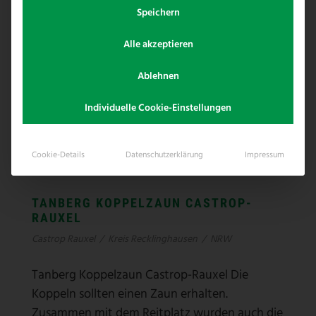
Speichern
Alle akzeptieren
Ablehnen
Individuelle Cookie-Einstellungen
Cookie-Details
Datenschutzerklärung
Impressum
TANBERG KOPPELZAUN CASTROP-
RAUXEL
Castrop Rauxel
/
Kreis Recklinghausen
/
NRW
Tanberg Koppelzaun Castrop-Rauxel Die
Koppeln sollten einen Zaun erhalten.
Zusammen mit dem Reitplatz wurden auch die