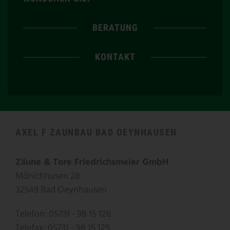
BERATUNG
KONTAKT
AXEL F ZAUNBAU BAD OEYNHAUSEN
Zäune & Tore Friedrichsmeier GmbH
Mönichhusen 28
32549 Bad Oeynhausen
Telefon: 05731 - 98 15 126
Telefax: 05731 - 98 15 125