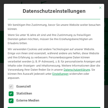
Mit dies
Datenschutzeinstellungen
Wir benötigen Ihre Zustimmung, bevor Sie unsere Website weiter besuchen
können.
Wenn Sie unter 16 Jahre alt sind und Ihre Zustimmung zu freiwilligen
Sie sind hier:
Referenzen
unsere Referenzen
Diensten geben möchten, müssen Sie Ihre Erziehungsberechtigten um
nach Städten
Erlaubnis bitten.
Wir verwenden Cookies und andere Technologien auf unserer Website.
Einige von ihnen sind essenziell, während andere uns helfen, diese Website
ZAUNBAU IN BORGHOLZHAUSEN
und Ihre Erfahrung zu verbessern.
Personenbezogene Daten können
verarbeitet werden (z. B. IP-Adressen), z. B. für personalisierte Anzeigen und
Inhalte oder Anzeigen- und Inhaltsmessung.
Weitere Informationen über die
Verwendung Ihrer Daten finden Sie in unserer
Datenschutzerklärung
.
Sie
Hier finden Sie unsere Zaunbau
können Ihre Auswahl jederzeit unter
Einstellungen
widerrufen oder
anpassen.
Referenzen in Borgholzhausen – im
Es folgt eine Liste der Service-Gruppen, für die eine E
Kreis Gütersloh
Essenziell
Statistiken
Externe Medien