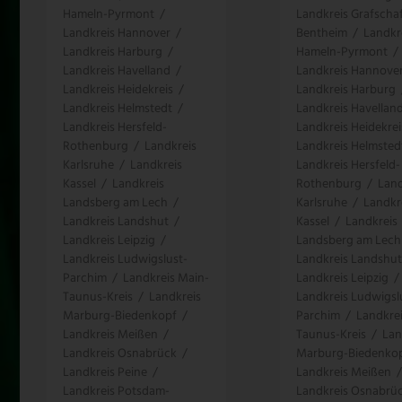
Hameln-Pyrmont
/
Landkreis Grafscha
Landkreis Hannover
/
Bentheim
/
Landkr
Landkreis Harburg
/
Hameln-Pyrmont
/
Landkreis Havelland
/
Landkreis Hannove
Landkreis Heidekreis
/
Landkreis Harburg
Landkreis Helmstedt
/
Landkreis Havellan
Landkreis Hersfeld-
Landkreis Heidekrei
Rothenburg
/
Landkreis
Landkreis Helmsted
Karlsruhe
/
Landkreis
Landkreis Hersfeld-
Kassel
/
Landkreis
Rothenburg
/
Land
Landsberg am Lech
/
Karlsruhe
/
Landkr
Landkreis Landshut
/
Kassel
/
Landkreis
Landkreis Leipzig
/
Landsberg am Lech
Landkreis Ludwigslust-
Landkreis Landshut
Parchim
/
Landkreis Main-
Landkreis Leipzig
/
Taunus-Kreis
/
Landkreis
Landkreis Ludwigsl
Marburg-Biedenkopf
/
Parchim
/
Landkre
Landkreis Meißen
/
Taunus-Kreis
/
Lan
Landkreis Osnabrück
/
Marburg-Biedenko
Landkreis Peine
/
Landkreis Meißen
/
Landkreis Potsdam-
Landkreis Osnabrü