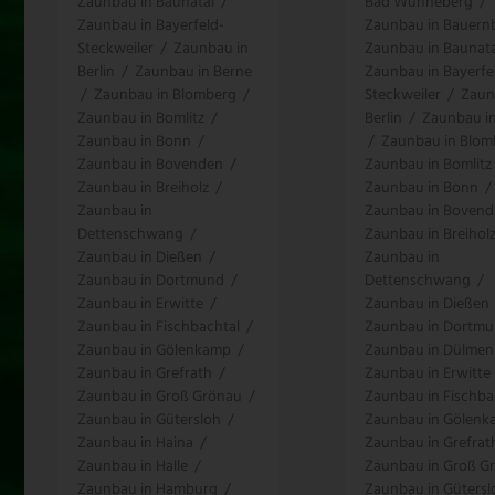
Zaunbau in Baunatal
/
Bad Wünneberg
/
Zaunbau in Bayerfeld-
Zaunbau in Bauern
Steckweiler
/
Zaunbau in
Zaunbau in Baunata
Berlin
/
Zaunbau in Berne
Zaunbau in Bayerfe
/
Zaunbau in Blomberg
/
Steckweiler
/
Zaun
Zaunbau in Bomlitz
/
Berlin
/
Zaunbau i
Zaunbau in Bonn
/
/
Zaunbau in Blom
Zaunbau in Bovenden
/
Zaunbau in Bomlitz
Zaunbau in Breiholz
/
Zaunbau in Bonn
/
Zaunbau in
Zaunbau in Boven
Dettenschwang
/
Zaunbau in Breihol
Zaunbau in Dießen
/
Zaunbau in
Zaunbau in Dortmund
/
Dettenschwang
/
Zaunbau in Erwitte
/
Zaunbau in Dießen
Zaunbau in Fischbachtal
/
Zaunbau in Dortm
Zaunbau in Gölenkamp
/
Zaunbau in Dülmen
Zaunbau in Grefrath
/
Zaunbau in Erwitte
Zaunbau in Groß Grönau
/
Zaunbau in Fischba
Zaunbau in Gütersloh
/
Zaunbau in Gölen
Zaunbau in Haina
/
Zaunbau in Grefrat
Zaunbau in Halle
/
Zaunbau in Groß G
Zaunbau in Hamburg
/
Zaunbau in Gütersl