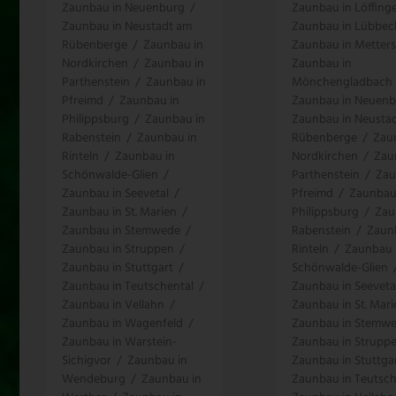
Zaunbau in Neuenburg
/
Zaunbau in Löffing
Zaunbau in Neustadt am
Zaunbau in Lübbec
Rübenberge
/
Zaunbau in
Zaunbau in Metters
Nordkirchen
/
Zaunbau in
Zaunbau in
Parthenstein
/
Zaunbau in
Mönchengladbach
Pfreimd
/
Zaunbau in
Zaunbau in Neuen
Philippsburg
/
Zaunbau in
Zaunbau in Neusta
Rabenstein
/
Zaunbau in
Rübenberge
/
Zau
Rinteln
/
Zaunbau in
Nordkirchen
/
Zau
Schönwalde-Glien
/
Parthenstein
/
Zau
Zaunbau in Seevetal
/
Pfreimd
/
Zaunbau
Zaunbau in St. Marien
/
Philippsburg
/
Zau
Zaunbau in Stemwede
/
Rabenstein
/
Zaun
Zaunbau in Struppen
/
Rinteln
/
Zaunbau 
Zaunbau in Stuttgart
/
Schönwalde-Glien
Zaunbau in Teutschental
/
Zaunbau in Seeveta
Zaunbau in Vellahn
/
Zaunbau in St. Mari
Zaunbau in Wagenfeld
/
Zaunbau in Stemw
Zaunbau in Warstein-
Zaunbau in Strupp
Sichigvor
/
Zaunbau in
Zaunbau in Stuttga
Wendeburg
/
Zaunbau in
Zaunbau in Teutsch