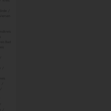
/
Kreis
örde
/
 Viersen
ndkreis
s
eis Bad
eis
/
n
/
reis
g
/
/
/
/
n
/