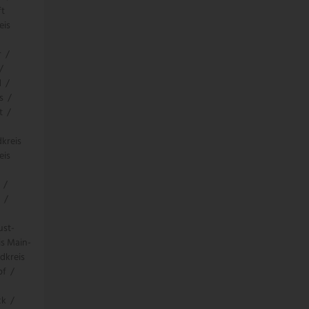
ft
eis
r
/
/
d
/
s
/
t
/
kreis
eis
/
/
ust-
is Main-
dkreis
pf
/
ck
/