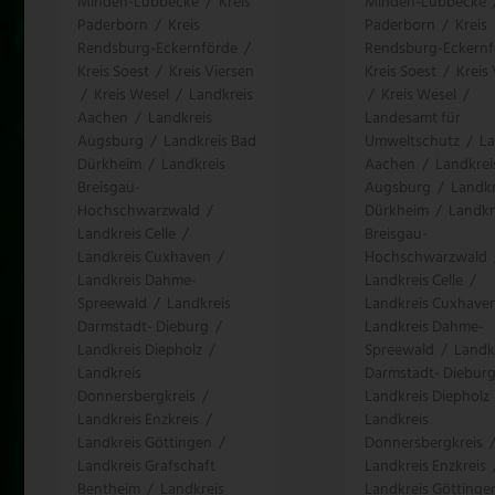
Minden-Lübbecke
/
Kreis
Minden-Lübbecke
Paderborn
/
Kreis
Paderborn
/
Kreis
Rendsburg-Eckernförde
/
Rendsburg-Eckernf
Kreis Soest
/
Kreis Viersen
Kreis Soest
/
Kreis
/
Kreis Wesel
/
Landkreis
/
Kreis Wesel
/
Aachen
/
Landkreis
Landesamt für
Augsburg
/
Landkreis Bad
Umweltschutz
/
La
Dürkheim
/
Landkreis
Aachen
/
Landkrei
Breisgau-
Augsburg
/
Landkr
Hochschwarzwald
/
Dürkheim
/
Landkr
Landkreis Celle
/
Breisgau-
Landkreis Cuxhaven
/
Hochschwarzwald
Landkreis Dahme-
Landkreis Celle
/
Spreewald
/
Landkreis
Landkreis Cuxhave
Darmstadt- Dieburg
/
Landkreis Dahme-
Landkreis Diepholz
/
Spreewald
/
Landk
Landkreis
Darmstadt- Diebur
Donnersbergkreis
/
Landkreis Diepholz
Landkreis Enzkreis
/
Landkreis
Landkreis Göttingen
/
Donnersbergkreis
Landkreis Grafschaft
Landkreis Enzkreis
Bentheim
/
Landkreis
Landkreis Göttinge