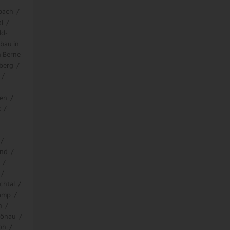
bach
/
l
/
ld-
bau in
n Berne
berg
/
/
den
/
z
/
/
und
/
/
/
chtal
/
kamp
/
h
/
rönau
/
oh
/