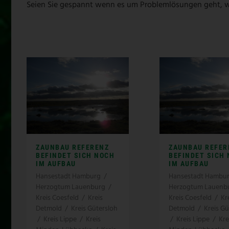
Seien Sie gespannt wenn es um Problemlösungen geht, w
ZAUNBAU REFERENZ
ZAUNBAU REFER
BEFINDET SICH NOCH
BEFINDET SICH
IM AUFBAU
IM AUFBAU
Hansestadt Hamburg
/
Hansestadt Hambu
Herzogtum Lauenburg
/
Herzogtum Lauenb
Kreis Coesfeld
/
Kreis
Kreis Coesfeld
/
Kr
Detmold
/
Kreis Gütersloh
Detmold
/
Kreis Gü
/
Kreis Lippe
/
Kreis
/
Kreis Lippe
/
Kre