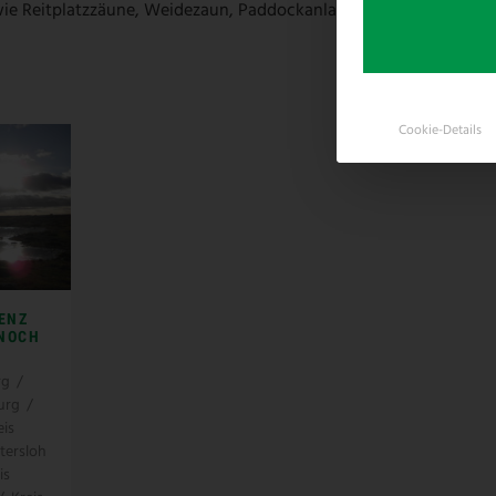
ie Reitplatzzäune, Weidezaun, Paddockanlagen und vieles mehr 
Cookie-Details
ENZ
 NOCH
rg
/
urg
/
eis
tersloh
is