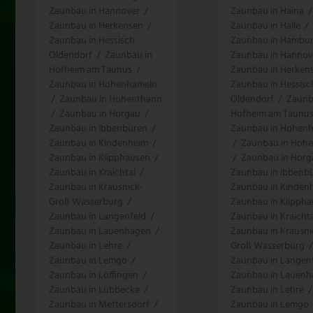
Zaunbau in Hannover
/
Zaunbau in Haina
/
Zaunbau in Herkensen
/
Zaunbau in Halle
/
Zaunbau in Hessisch
Zaunbau in Hambu
Oldendorf
/
Zaunbau in
Zaunbau in Hannov
Hofheim am Taunus
/
Zaunbau in Herken
Zaunbau in Hohenhameln
Zaunbau in Hessisc
/
Zaunbau in Hohenthann
Oldendorf
/
Zaunb
/
Zaunbau in Horgau
/
Hofheim am Taunu
Zaunbau in Ibbenbüren
/
Zaunbau in Hohen
Zaunbau in Kindenheim
/
/
Zaunbau in Hoh
Zaunbau in Klipphausen
/
/
Zaunbau in Horg
Zaunbau in Kraichtal
/
Zaunbau in Ibbenb
Zaunbau in Krausnick-
Zaunbau in Kinden
Groß Wasserburg
/
Zaunbau in Klipph
Zaunbau in Langenfeld
/
Zaunbau in Kraichta
Zaunbau in Lauenhagen
/
Zaunbau in Krausni
Zaunbau in Lehre
/
Groß Wasserburg
/
Zaunbau in Lemgo
/
Zaunbau in Langen
Zaunbau in Löffingen
/
Zaunbau in Lauen
Zaunbau in Lübbecke
/
Zaunbau in Lehre
/
Zaunbau in Mettersdorf
/
Zaunbau in Lemgo