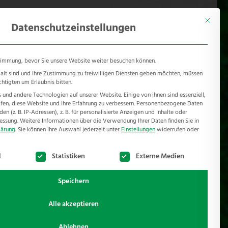
KONTAKT
Mönichhusen 28 - 32549 Bad Oeynhausen
Mit diese
Datenschutzeinstellungen
timmung, bevor Sie unsere Website weiter besuchen können.
e alt sind und Ihre Zustimmung zu freiwilligen Diensten geben möchten, müssen
chtigten um Erlaubnis bitten.
und andere Technologien auf unserer Website. Einige von ihnen sind essenziell,
RSCHUTZ
REFERENZEN
JOBS
NEWSROOM
en, diese Website und Ihre Erfahrung zu verbessern.
Personenbezogene Daten
n (z. B. IP-Adressen), z. B. für personalisierte Anzeigen und Inhalte oder
essung.
Weitere Informationen über die Verwendung Ihrer Daten finden Sie in
lärung
.
Sie können Ihre Auswahl jederzeit unter
Einstellungen
widerrufen oder
te der Service-Gruppen, für die eine Einwilligung erteilt werden k
l
Statistiken
Externe Medien
Speichern
Alle akzeptieren
er finden Sie eine Auswahl im Bezug auf Zaunbau.
Ablehnen