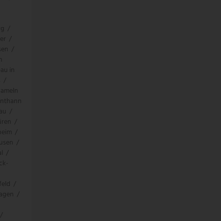
rg
/
er
/
sen
/
h
au in
s
/
hameln
enthann
au
/
üren
/
heim
/
ausen
/
l
/
ck-
feld
/
hagen
/
/