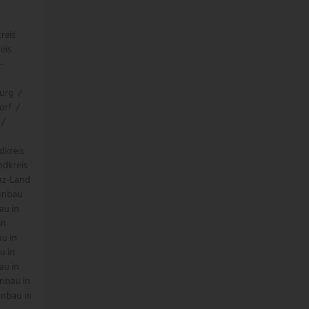
-
reis
eis
-
urg
/
orf
/
/
dkreis
ndkreis
nz-Land
unbau
au in
in
u in
u in
au in
nbau in
nbau in