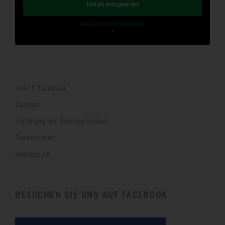
Inhalt entsperren
Weitere Informationen
'
'
Axel F Zaunbau
Kontakt
Erklärung zur Barrierefreiheit
Datenschutz
Impressum
BESUCHEN SIE UNS AUF FACEBOOK