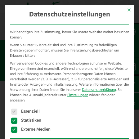
Mit dies
Datenschutzeinstellungen
Wir benötigen Ihre Zustimmung, bevor Sie unsere Website weiter besuchen
können.
Wenn Sie unter 16 Jahre alt sind und Ihre Zustimmung zu freiwilligen
Sie sind hier:
Referenzen
unsere Referenzen
Diensten geben möchten, müssen Sie Ihre Erziehungsberechtigten um
nach Städten
Erlaubnis bitten.
Wir verwenden Cookies und andere Technologien auf unserer Website.
Einige von ihnen sind essenziell, während andere uns helfen, diese Website
ZAUNBAU IN BARKELSBY
und Ihre Erfahrung zu verbessern.
Personenbezogene Daten können
verarbeitet werden (z. B. IP-Adressen), z. B. für personalisierte Anzeigen und
Inhalte oder Anzeigen- und Inhaltsmessung.
Weitere Informationen über die
Verwendung Ihrer Daten finden Sie in unserer
Datenschutzerklärung
.
Sie
Hier finden Sie unsere Zaunbau
können Ihre Auswahl jederzeit unter
Einstellungen
widerrufen oder
anpassen.
Referenzen in Barkelsby – Kreis
Es folgt eine Liste der Service-Gruppen, für die eine E
Rendsburg
Essenziell
Statistiken
Externe Medien