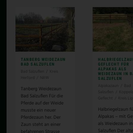
TANBERG WEIDEZAUN
HALBRIEGELZAU
BAD SALZUFLEN
GEFLECHT FÜR
ALPAKAS ALS
Bad Salzuflen
/
Kreis
WEIDEZAUN IN 
Herford
/
NRW
SALZUFLEN
Alpakazaun
/
Bad
Tanberg Weidezaun
Salzuflen
/
Koppelz
Bad Salzuflen Für die
Geflecht
/
Kreis Li
Pferde auf der Weide
Halbriegelzaun f
musste ein neuer
Alpakas – mit Ge
Pferdezaun her. Der
als Weidezaun in
Zaun steht an einer
Salzuflen Der alt
befahrenen Strasse