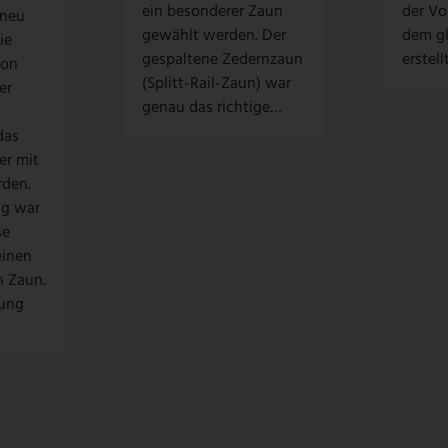
ein besonderer Zaun
der Vo
 neu
gewählt werden. Der
dem gl
ie
gespaltene Zedernzaun
erstel
ion
(Splitt-Rail-Zaun) war
er
genau das richtige…
das
er mit
rden.
ng war
se
einen
n Zaun.
rung