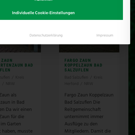
Individuelle Cookie-Einstellungen
Datenschutzerklärung
Impressum
 ZAUN
FARGO ZAUN
ARTENZAUN BAD
KOPPELZAUN BAD
FLEN
SALZUFLEN
zuflen
/
Kreis
Bad Salzuflen
/
Kreis
d
/
NRW
Herford
/
NRW
Zaun als
Fargo Zaun Koppelzaun
zaun in Bad
Bad Salzuflen Die
len Da wir einen
Reitgemeinschaft
Zaun für die
unternimmt immer
 im Garten
Ausflüge zu den
t haben, musste
Mitgliedern. Damit die