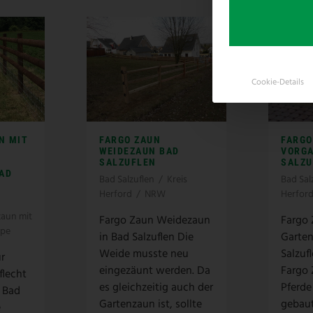
Cookie-Details
N MIT
FARGO ZAUN
FARGO
WEIDEZAUN BAD
VORG
SALZUFLEN
SALZU
BAD
Bad Salzuflen
/
Kreis
Bad Sal
Herford
/
NRW
Herfor
aun mit
Fargo Zaun Weidezaun
Fargo 
ppe
in Bad Salzuflen Die
Garten
Weide musste neu
Salzuf
ür
eingezäunt werden. Da
Fargo 
flecht
es gleichzeitig auch der
Pferde
 Bad
Gartenzaun ist, sollte
gebau
e