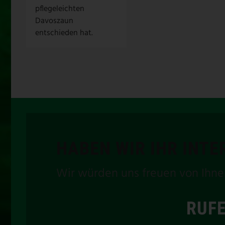
pflegeleichten
Davoszaun
entschieden hat.
HABEN WIR IHR INT
Wir würden uns freuen von Ihne
RUFE