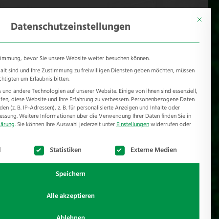
KONTAKT
Mönichhusen 28 - 32549 Bad Oeynhausen
Mit diese
Datenschutzeinstellungen
timmung, bevor Sie unsere Website weiter besuchen können.
e alt sind und Ihre Zustimmung zu freiwilligen Diensten geben möchten, müssen
chtigten um Erlaubnis bitten.
und andere Technologien auf unserer Website. Einige von ihnen sind essenziell,
RSCHUTZ
REFERENZEN
JOBS
NEWSROOM
en, diese Website und Ihre Erfahrung zu verbessern.
Personenbezogene Daten
n (z. B. IP-Adressen), z. B. für personalisierte Anzeigen und Inhalte oder
essung.
Weitere Informationen über die Verwendung Ihrer Daten finden Sie in
lärung
.
Sie können Ihre Auswahl jederzeit unter
Einstellungen
widerrufen oder
te der Service-Gruppen, für die eine Einwilligung erteilt werden k
l
Statistiken
Externe Medien
Speichern
Alle akzeptieren
Ablehnen