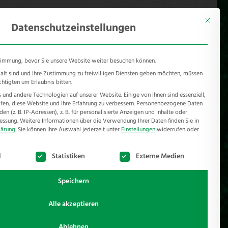
KONTAKT
Mönichhusen 28 - 32549 Bad Oeynhausen
Mit diese
Datenschutzeinstellungen
timmung, bevor Sie unsere Website weiter besuchen können.
e alt sind und Ihre Zustimmung zu freiwilligen Diensten geben möchten, müssen
chtigten um Erlaubnis bitten.
und andere Technologien auf unserer Website. Einige von ihnen sind essenziell,
RSCHUTZ
REFERENZEN
JOBS
NEWSROOM
en, diese Website und Ihre Erfahrung zu verbessern.
Personenbezogene Daten
n (z. B. IP-Adressen), z. B. für personalisierte Anzeigen und Inhalte oder
essung.
Weitere Informationen über die Verwendung Ihrer Daten finden Sie in
lärung
.
Sie können Ihre Auswahl jederzeit unter
Einstellungen
widerrufen oder
te der Service-Gruppen, für die eine Einwilligung erteilt werden k
l
Statistiken
Externe Medien
Speichern
Alle akzeptieren
Ablehnen