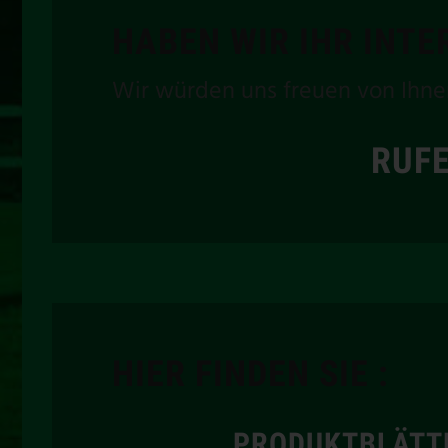
HABEN WIR IHR INT
Wir würden uns freuen von Ihne
RUFE
HIER FINDEN SIE :
PRODUKTBLÄTT