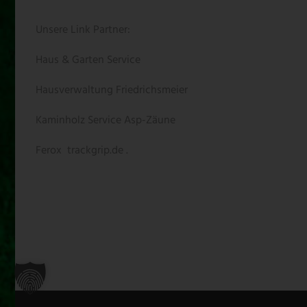
Unsere Link Partner:
Haus & Garten Service
Hausverwaltung Friedrichsmeier
Kaminholz Service
Asp-Zäune
Ferox
trackgrip.de .