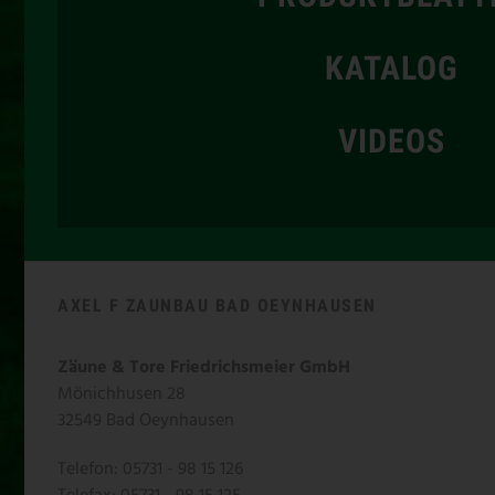
KATALOG
VIDEOS
AXEL F ZAUNBAU BAD OEYNHAUSEN
Zäune & Tore Friedrichsmeier GmbH
Mönichhusen 28
32549 Bad Oeynhausen
Telefon: 05731 - 98 15 126