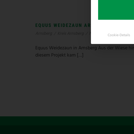
EQUUS WEIDEZAUN ARNSBERG
Arnsberg
/
Kreis Arnsberg
/
NRW
Cookie-Details
Equus Weidezaun in Arnsberg Aus der Wiese hinte
diesem Projekt kam […]