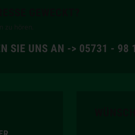
ERESSE GEWECKT?
n zu hören.
N SIE UNS AN -> 05731 - 98 
WÜNSCH
ER