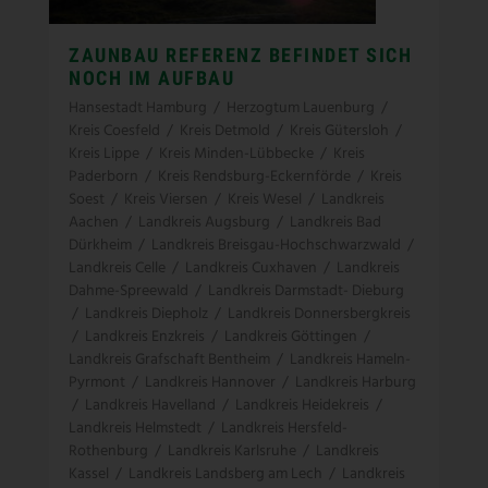
ZAUNBAU REFERENZ BEFINDET SICH
NOCH IM AUFBAU
Hansestadt Hamburg
/
Herzogtum Lauenburg
/
Kreis Coesfeld
/
Kreis Detmold
/
Kreis Gütersloh
/
Kreis Lippe
/
Kreis Minden-Lübbecke
/
Kreis
Paderborn
/
Kreis Rendsburg-Eckernförde
/
Kreis
Soest
/
Kreis Viersen
/
Kreis Wesel
/
Landkreis
Aachen
/
Landkreis Augsburg
/
Landkreis Bad
Dürkheim
/
Landkreis Breisgau-Hochschwarzwald
/
Landkreis Celle
/
Landkreis Cuxhaven
/
Landkreis
Dahme-Spreewald
/
Landkreis Darmstadt- Dieburg
/
Landkreis Diepholz
/
Landkreis Donnersbergkreis
/
Landkreis Enzkreis
/
Landkreis Göttingen
/
Landkreis Grafschaft Bentheim
/
Landkreis Hameln-
Pyrmont
/
Landkreis Hannover
/
Landkreis Harburg
/
Landkreis Havelland
/
Landkreis Heidekreis
/
Landkreis Helmstedt
/
Landkreis Hersfeld-
Rothenburg
/
Landkreis Karlsruhe
/
Landkreis
Kassel
/
Landkreis Landsberg am Lech
/
Landkreis