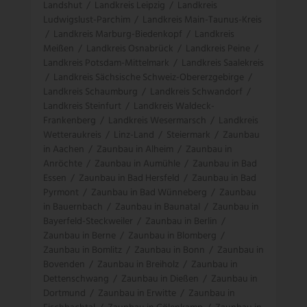
Landshut
/
Landkreis Leipzig
/
Landkreis
Ludwigslust-Parchim
/
Landkreis Main-Taunus-Kreis
/
Landkreis Marburg-Biedenkopf
/
Landkreis
Meißen
/
Landkreis Osnabrück
/
Landkreis Peine
/
Landkreis Potsdam-Mittelmark
/
Landkreis Saalekreis
/
Landkreis Sächsische Schweiz-Obererzgebirge
/
Landkreis Schaumburg
/
Landkreis Schwandorf
/
Landkreis Steinfurt
/
Landkreis Waldeck-
Frankenberg
/
Landkreis Wesermarsch
/
Landkreis
Wetteraukreis
/
Linz-Land
/
Steiermark
/
Zaunbau
in Aachen
/
Zaunbau in Alheim
/
Zaunbau in
Anröchte
/
Zaunbau in Aumühle
/
Zaunbau in Bad
Essen
/
Zaunbau in Bad Hersfeld
/
Zaunbau in Bad
Pyrmont
/
Zaunbau in Bad Wünneberg
/
Zaunbau
in Bauernbach
/
Zaunbau in Baunatal
/
Zaunbau in
Bayerfeld-Steckweiler
/
Zaunbau in Berlin
/
Zaunbau in Berne
/
Zaunbau in Blomberg
/
Zaunbau in Bomlitz
/
Zaunbau in Bonn
/
Zaunbau in
Bovenden
/
Zaunbau in Breiholz
/
Zaunbau in
Dettenschwang
/
Zaunbau in Dießen
/
Zaunbau in
Dortmund
/
Zaunbau in Erwitte
/
Zaunbau in