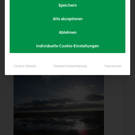
Auswahl im Bezug auf Zaunbau.
Speichern
Seien Sie gespannt wenn es um
Alle akzeptieren
Problemlösungen geht, wie Reitplatzzäune,
Ablehnen
Weidezaun, Paddockanlagen und vieles mehr
in Aachen, gelegen im Rheinland.
Individuelle Cookie-Einstellungen
Cookie-Details
Datenschutzerklärung
Impressum