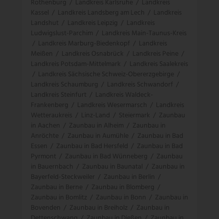
Rothenburg
/
Landkreis Karlsruhe
/
Landkreis
Kassel
/
Landkreis Landsberg am Lech
/
Landkreis
Landshut
/
Landkreis Leipzig
/
Landkreis
Ludwigslust-Parchim
/
Landkreis Main-Taunus-Kreis
/
Landkreis Marburg-Biedenkopf
/
Landkreis
Meißen
/
Landkreis Osnabrück
/
Landkreis Peine
/
Landkreis Potsdam-Mittelmark
/
Landkreis Saalekreis
/
Landkreis Sächsische Schweiz-Obererzgebirge
/
Landkreis Schaumburg
/
Landkreis Schwandorf
/
Landkreis Steinfurt
/
Landkreis Waldeck-
Frankenberg
/
Landkreis Wesermarsch
/
Landkreis
Wetteraukreis
/
Linz-Land
/
Steiermark
/
Zaunbau
in Aachen
/
Zaunbau in Alheim
/
Zaunbau in
Anröchte
/
Zaunbau in Aumühle
/
Zaunbau in Bad
Essen
/
Zaunbau in Bad Hersfeld
/
Zaunbau in Bad
Pyrmont
/
Zaunbau in Bad Wünneberg
/
Zaunbau
in Bauernbach
/
Zaunbau in Baunatal
/
Zaunbau in
Bayerfeld-Steckweiler
/
Zaunbau in Berlin
/
Zaunbau in Berne
/
Zaunbau in Blomberg
/
Zaunbau in Bomlitz
/
Zaunbau in Bonn
/
Zaunbau in
Bovenden
/
Zaunbau in Breiholz
/
Zaunbau in
Dettenschwang
/
Zaunbau in Dießen
/
Zaunbau in