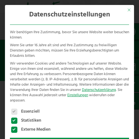
Mit dies
Datenschutzeinstellungen
Wir benötigen Ihre Zustimmung, bevor Sie unsere Website weiter besuchen
können.
Wenn Sie unter 16 Jahre alt sind und Ihre Zustimmung zu freiwilligen
Sie sind hier:
Referenzen
unsere Referenzen
Diensten geben möchten, müssen Sie Ihre Erziehungsberechtigten um
nach Städten
Erlaubnis bitten.
Wir verwenden Cookies und andere Technologien auf unserer Website.
Einige von ihnen sind essenziell, während andere uns helfen, diese Website
ZAUNBAU IN AACHEN
und Ihre Erfahrung zu verbessern.
Personenbezogene Daten können
verarbeitet werden (z. B. IP-Adressen), z. B. für personalisierte Anzeigen und
Inhalte oder Anzeigen- und Inhaltsmessung.
Weitere Informationen über die
Verwendung Ihrer Daten finden Sie in unserer
Datenschutzerklärung
.
Sie
Hier finden Sie unsere Zaunbau
können Ihre Auswahl jederzeit unter
Einstellungen
widerrufen oder
anpassen.
Referenzen in Aachen
Es folgt eine Liste der Service-Gruppen, für die eine E
Essenziell
Wir haben folgende Projekte im Rahmen von
Statistiken
Zaunbau in Aachen und Umgebung für unsere
Externe Medien
Kunden realisieren dürfen. Hier finden Sie eine