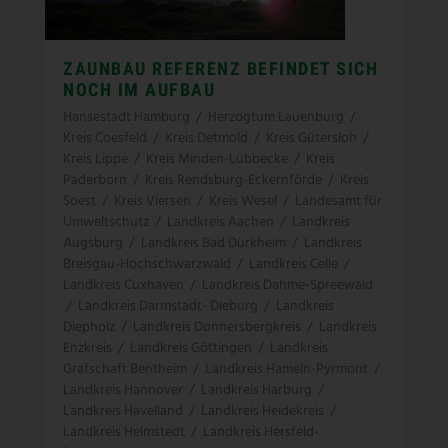
ZAUNBAU REFERENZ BEFINDET SICH
NOCH IM AUFBAU
Hansestadt Hamburg
/
Herzogtum Lauenburg
/
Kreis Coesfeld
/
Kreis Detmold
/
Kreis Gütersloh
/
Kreis Lippe
/
Kreis Minden-Lübbecke
/
Kreis
Paderborn
/
Kreis Rendsburg-Eckernförde
/
Kreis
Soest
/
Kreis Viersen
/
Kreis Wesel
/
Landesamt für
Umweltschutz
/
Landkreis Aachen
/
Landkreis
Augsburg
/
Landkreis Bad Dürkheim
/
Landkreis
Breisgau-Hochschwarzwald
/
Landkreis Celle
/
Landkreis Cuxhaven
/
Landkreis Dahme-Spreewald
/
Landkreis Darmstadt- Dieburg
/
Landkreis
Diepholz
/
Landkreis Donnersbergkreis
/
Landkreis
Enzkreis
/
Landkreis Göttingen
/
Landkreis
Grafschaft Bentheim
/
Landkreis Hameln-Pyrmont
/
Landkreis Hannover
/
Landkreis Harburg
/
Landkreis Havelland
/
Landkreis Heidekreis
/
Landkreis Helmstedt
/
Landkreis Hersfeld-