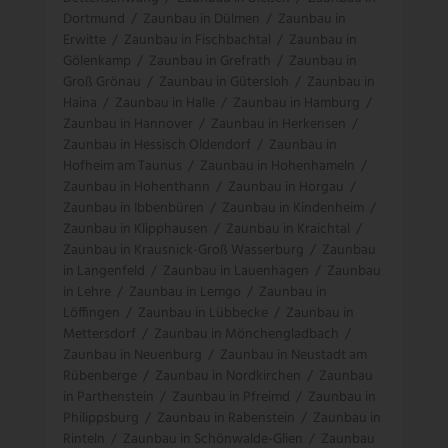
Dortmund
/
Zaunbau in Dülmen
/
Zaunbau in
Erwitte
/
Zaunbau in Fischbachtal
/
Zaunbau in
Gölenkamp
/
Zaunbau in Grefrath
/
Zaunbau in
Groß Grönau
/
Zaunbau in Gütersloh
/
Zaunbau in
Haina
/
Zaunbau in Halle
/
Zaunbau in Hamburg
/
Zaunbau in Hannover
/
Zaunbau in Herkensen
/
Zaunbau in Hessisch Oldendorf
/
Zaunbau in
Hofheim am Taunus
/
Zaunbau in Hohenhameln
/
Zaunbau in Hohenthann
/
Zaunbau in Horgau
/
Zaunbau in Ibbenbüren
/
Zaunbau in Kindenheim
/
Zaunbau in Klipphausen
/
Zaunbau in Kraichtal
/
Zaunbau in Krausnick-Groß Wasserburg
/
Zaunbau
in Langenfeld
/
Zaunbau in Lauenhagen
/
Zaunbau
in Lehre
/
Zaunbau in Lemgo
/
Zaunbau in
Löffingen
/
Zaunbau in Lübbecke
/
Zaunbau in
Mettersdorf
/
Zaunbau in Mönchengladbach
/
Zaunbau in Neuenburg
/
Zaunbau in Neustadt am
Rübenberge
/
Zaunbau in Nordkirchen
/
Zaunbau
in Parthenstein
/
Zaunbau in Pfreimd
/
Zaunbau in
Philippsburg
/
Zaunbau in Rabenstein
/
Zaunbau in
Rinteln
/
Zaunbau in Schönwalde-Glien
/
Zaunbau