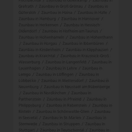
Fischbachtal
/
Zaunbau in Gölenkamp
/
Zaunbau in
Grefrath
/
Zaunbau in Groß Grönau
/
Zaunbau in
Gütersloh
/
Zaunbau in Haina
/
Zaunbau in Halle
/
Zaunbau in Hamburg
/
Zaunbau in Hannover
/
Zaunbau in Herkensen
/
Zaunbau in Hessisch
Oldendorf
/
Zaunbau in Hofheim am Taunus
/
Zaunbau in Hohenhameln
/
Zaunbau in Hohenthann
/
Zaunbau in Horgau
/
Zaunbau in Ibbenbüren
/
Zaunbau in Kindenheim
/
Zaunbau in Klipphausen
/
Zaunbau in Kraichtal
/
Zaunbau in Krausnick-Groß
Wasserburg
/
Zaunbau in Langenfeld
/
Zaunbau in
Lauenhagen
/
Zaunbau in Lehre
/
Zaunbau in
Lemgo
/
Zaunbau in Löffingen
/
Zaunbau in
Lübbecke
/
Zaunbau in Mettersdorf
/
Zaunbau in
Neuenburg
/
Zaunbau in Neustadt am Rübenberge
/
Zaunbau in Nordkirchen
/
Zaunbau in
Parthenstein
/
Zaunbau in Pfreimd
/
Zaunbau in
Philippsburg
/
Zaunbau in Rabenstein
/
Zaunbau in
Rinteln
/
Zaunbau in Schönwalde-Glien
/
Zaunbau
in Seevetal
/
Zaunbau in St. Marien
/
Zaunbau in
Stemwede
/
Zaunbau in Struppen
/
Zaunbau in
Stuttgart
/
Zaunbau in Teutschental
/
Zaunbau in