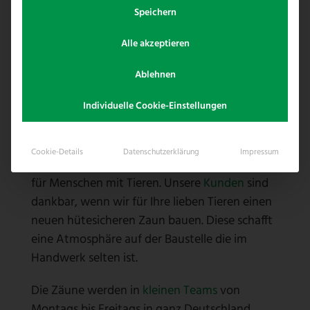
Werde Zaunbauer! Finden Sie hier ihre neue
Speichern
Berufung… Es kann sofort losgehen…
Alle akzeptieren
Ablehnen
Individuelle Cookie-Einstellungen
Werden Sie unser neuer Zaunbauer!
Cookie-Details
Datenschutzerklärung
Impressum
Helfen Sie uns bei der Erstellung von Zäunen
für Menschen mit Tieren. Unsere
Kunden
sind
dankbar, wenn wir für Ihre lieben Tieren einen
neuen hütesicheren Zaun bauen. Diese schafft
eine Atmosphäre auf der Baustelle die im
Handwerk selten ist.
Die Zäune werden in
kleinen Teams
von
Montags bis Freitags in ganz Deutschland