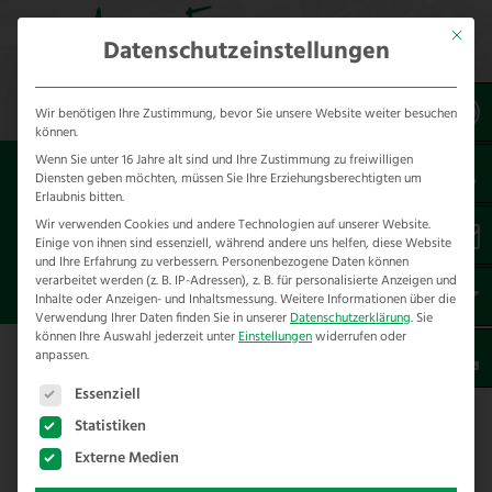
Mit dies
Datenschutzeinstellungen
Wir benötigen Ihre Zustimmung, bevor Sie unsere Website weiter besuchen
können.
Wenn Sie unter 16 Jahre alt sind und Ihre Zustimmung zu freiwilligen
Sie sind hier:
Diensten geben möchten, müssen Sie Ihre Erziehungsberechtigten um
Erlaubnis bitten.
ZAUNBAUER FÜR
Wir verwenden Cookies und andere Technologien auf unserer Website.
Einige von ihnen sind essenziell, während andere uns helfen, diese Website
LANDWIRTSCHAFTLICHE ZÄUNE
und Ihre Erfahrung zu verbessern.
Personenbezogene Daten können
verarbeitet werden (z. B. IP-Adressen), z. B. für personalisierte Anzeigen und
M/W/D
Inhalte oder Anzeigen- und Inhaltsmessung.
Weitere Informationen über die
Verwendung Ihrer Daten finden Sie in unserer
Datenschutzerklärung
.
Sie
können Ihre Auswahl jederzeit unter
Einstellungen
widerrufen oder
anpassen.
Es folgt eine Liste der Service-Gruppen, für die eine E
Essenziell
Dein neuer Job als Zaunbauer für
Statistiken
landwirtschaftliche Zäune m/w/d im Bad
Externe Medien
Oeynhausen