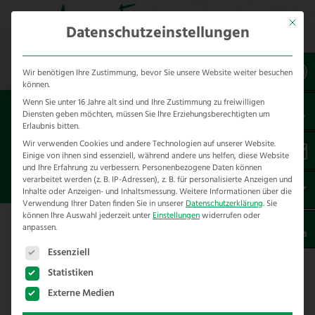
Mit dies
Datenschutzeinstellungen
Wir benötigen Ihre Zustimmung, bevor Sie unsere Website weiter besuchen
können.
Wenn Sie unter 16 Jahre alt sind und Ihre Zustimmung zu freiwilligen
Sie sind hier:
Referenzen
*produkt
Diensten geben möchten, müssen Sie Ihre Erziehungsberechtigten um
*bauteile
*Weiderosten
Erlaubnis bitten.
Wir verwenden Cookies und andere Technologien auf unserer Website.
Einige von ihnen sind essenziell, während andere uns helfen, diese Website
WEIDEROSTE CADDLEGRID
und Ihre Erfahrung zu verbessern.
Personenbezogene Daten können
VIEHGITTER FÜRSTENWALD
verarbeitet werden (z. B. IP-Adressen), z. B. für personalisierte Anzeigen und
Inhalte oder Anzeigen- und Inhaltsmessung.
Weitere Informationen über die
Verwendung Ihrer Daten finden Sie in unserer
Datenschutzerklärung
.
Sie
können Ihre Auswahl jederzeit unter
Einstellungen
widerrufen oder
anpassen.
Es folgt eine Liste der Service-Gruppen, für die eine E
Essenziell
Weideroste Caddlegrid Viehgitter
Fürstenwald
Statistiken
Externe Medien
Mitten durch die Maßnahmenflächen