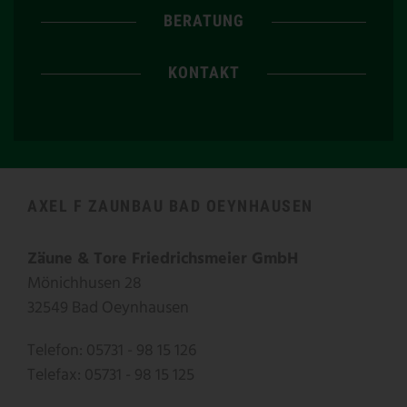
BERATUNG
KONTAKT
AXEL F ZAUNBAU BAD OEYNHAUSEN
Zäune & Tore Friedrichsmeier GmbH
Mönichhusen 28
32549 Bad Oeynhausen
Telefon: 05731 - 98 15 126
Telefax: 05731 - 98 15 125