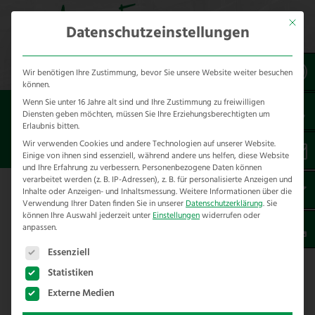
Mit dies
Datenschutzeinstellungen
Wir benötigen Ihre Zustimmung, bevor Sie unsere Website weiter besuchen
können.
Wenn Sie unter 16 Jahre alt sind und Ihre Zustimmung zu freiwilligen
Sie sind hier:
Diensten geben möchten, müssen Sie Ihre Erziehungsberechtigten um
Erlaubnis bitten.
VORARBEITER
Wir verwenden Cookies und andere Technologien auf unserer Website.
Einige von ihnen sind essenziell, während andere uns helfen, diese Website
und Ihre Erfahrung zu verbessern.
Personenbezogene Daten können
verarbeitet werden (z. B. IP-Adressen), z. B. für personalisierte Anzeigen und
Inhalte oder Anzeigen- und Inhaltsmessung.
Weitere Informationen über die
Verwendung Ihrer Daten finden Sie in unserer
Datenschutzerklärung
.
Sie
können Ihre Auswahl jederzeit unter
Einstellungen
widerrufen oder
Vorarbeiter m/w/d
anpassen.
Es folgt eine Liste der Service-Gruppen, für die eine E
Essenziell
Wir suchen Dich ! einen Vorarbeiter (m/w/d) mit
handwerklicher Grundausbildung für den Zaunbau.
Statistiken
Externe Medien