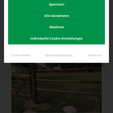
salz braunen Tennesseezaun
Speichern
entschieden. Die Montage wurde von Ihm
Alle akzeptieren
selbst durchgeführt.
Ablehnen
Individuelle Cookie-Einstellungen
Cookie-Details
Datenschutzerklärung
Impressum