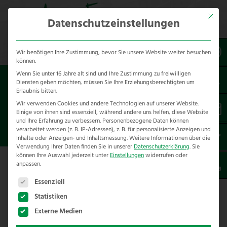
Mit dies
Datenschutzeinstellungen
Wir benötigen Ihre Zustimmung, bevor Sie unsere Website weiter besuchen
können.
Wenn Sie unter 16 Jahre alt sind und Ihre Zustimmung zu freiwilligen
Sie sind hier:
Referenzen
Typ Zaun
Diensten geben möchten, müssen Sie Ihre Erziehungsberechtigten um
*Koppelzäune
Erlaubnis bitten.
Wir verwenden Cookies und andere Technologien auf unserer Website.
Einige von ihnen sind essenziell, während andere uns helfen, diese Website
TENNESSEE KOPPELZAUN
und Ihre Erfahrung zu verbessern.
Personenbezogene Daten können
SEGGEBRUCH
verarbeitet werden (z. B. IP-Adressen), z. B. für personalisierte Anzeigen und
Inhalte oder Anzeigen- und Inhaltsmessung.
Weitere Informationen über die
Verwendung Ihrer Daten finden Sie in unserer
Datenschutzerklärung
.
Sie
können Ihre Auswahl jederzeit unter
Einstellungen
widerrufen oder
anpassen.
Es folgt eine Liste der Service-Gruppen, für die eine E
Essenziell
Tennesseezaun für eine Koppel in
Seggebruch
Statistiken
Externe Medien
Unser Kunde hat sich für den Kauf einen