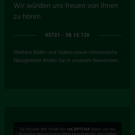
Wir würden uns freuen von Ihnen
zu hören.
05731 - 98 15 126
Weitere Bilder und Videos sowie interessante
Neuigkeiten finden Sie in unserem
Newsroom
.
Ihr Name (Pflichtfeld)
Sie müssen den Inhalt von
reCAPTCHA
laden, um das
Formular abzuschicken. Bitte beachten Sie, dass dabei