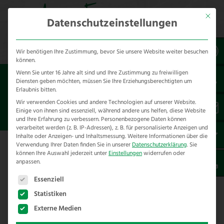
Mit dies
Datenschutzeinstellungen
Wir benötigen Ihre Zustimmung, bevor Sie unsere Website weiter besuchen
können.
Wenn Sie unter 16 Jahre alt sind und Ihre Zustimmung zu freiwilligen
Sie sind hier:
Besondere Bauteile
Torlösungen
Diensten geben möchten, müssen Sie Ihre Erziehungsberechtigten um
Gartentore
Erlaubnis bitten.
Wir verwenden Cookies und andere Technologien auf unserer Website.
Einige von ihnen sind essenziell, während andere uns helfen, diese Website
STAKETENZAUN TORANLAGEN
und Ihre Erfahrung zu verbessern.
Personenbezogene Daten können
verarbeitet werden (z. B. IP-Adressen), z. B. für personalisierte Anzeigen und
Inhalte oder Anzeigen- und Inhaltsmessung.
Weitere Informationen über die
Verwendung Ihrer Daten finden Sie in unserer
Datenschutzerklärung
.
Sie
können Ihre Auswahl jederzeit unter
Einstellungen
widerrufen oder
anpassen.
Es folgt eine Liste der Service-Gruppen, für die eine E
Essenziell
Statistiken
Externe Medien