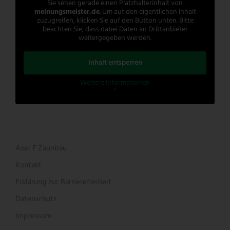
Sie sehen gerade einen Platzhalterinhalt von
meinungsmeister.de
. Um auf den eigentlichen Inhalt
zuzugreifen, klicken Sie auf den Button unten. Bitte
beachten Sie, dass dabei Daten an Drittanbieter
weitergegeben werden.
Inhalt entsperren
Weitere Informationen
'
'
Axel F Zaunbau
Kontakt
Erklärung zur Barrierefreiheit
Datenschutz
Impressum