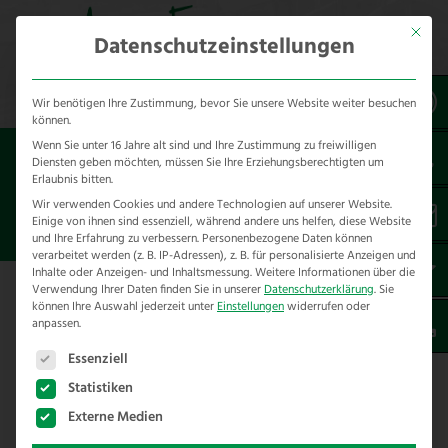
Mit dies
Datenschutzeinstellungen
Wir benötigen Ihre Zustimmung, bevor Sie unsere Website weiter besuchen
können.
Wenn Sie unter 16 Jahre alt sind und Ihre Zustimmung zu freiwilligen
Sie sind hier:
Referenzen
*produkt
Diensten geben möchten, müssen Sie Ihre Erziehungsberechtigten um
*Staketenzäune
Erlaubnis bitten.
Wir verwenden Cookies und andere Technologien auf unserer Website.
Einige von ihnen sind essenziell, während andere uns helfen, diese Website
STAKETENZAUN HANDELOH
und Ihre Erfahrung zu verbessern.
Personenbezogene Daten können
verarbeitet werden (z. B. IP-Adressen), z. B. für personalisierte Anzeigen und
Inhalte oder Anzeigen- und Inhaltsmessung.
Weitere Informationen über die
Verwendung Ihrer Daten finden Sie in unserer
Datenschutzerklärung
.
Sie
können Ihre Auswahl jederzeit unter
Einstellungen
widerrufen oder
anpassen.
Staketenzaun in Handeloh
Es folgt eine Liste der Service-Gruppen, für die eine E
Essenziell
Für unseren Kunden lieferten wir
Statistiken
Staketenzaun aus Kastanie.
Externe Medien