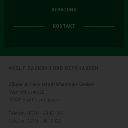
BERATUNG
KONTAKT
AXEL F ZAUNBAU BAD OEYNHAUSEN
Zäune & Tore Friedrichsmeier GmbH
Mönichhusen 28
32549 Bad Oeynhausen
Telefon: 05731 - 98 15 126
Telefax: 05731 - 98 15 125