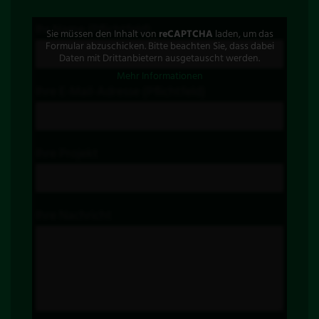
Ihr Name (Pflichtfeld)
Sie müssen den Inhalt von
reCAPTCHA
laden, um das
Formular abzuschicken. Bitte beachten Sie, dass dabei
Daten mit Drittanbietern ausgetauscht werden.
Mehr Informationen
Ihre E-Mail-Adresse (Pflichtfeld)
Ihre Projekt
Ihre Nachricht