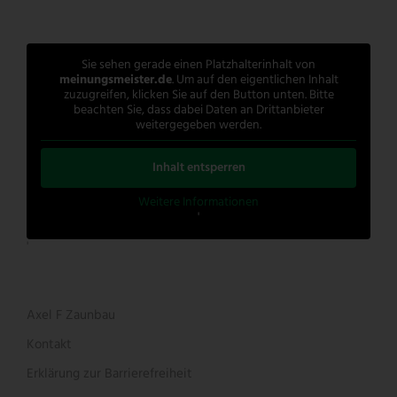
Sie sehen gerade einen Platzhalterinhalt von
meinungsmeister.de
. Um auf den eigentlichen Inhalt
zuzugreifen, klicken Sie auf den Button unten. Bitte
beachten Sie, dass dabei Daten an Drittanbieter
weitergegeben werden.
Inhalt entsperren
Weitere Informationen
'
'
Axel F Zaunbau
Kontakt
Erklärung zur Barrierefreiheit