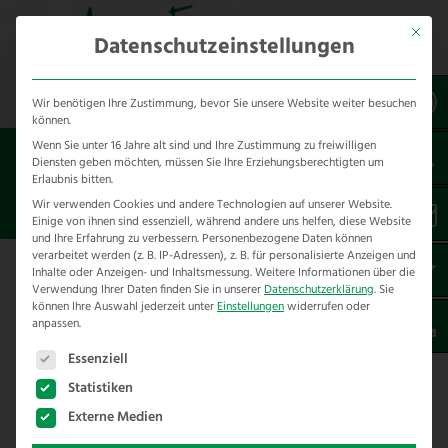
Mit dies
Datenschutzeinstellungen
Wir benötigen Ihre Zustimmung, bevor Sie unsere Website weiter besuchen
können.
Wenn Sie unter 16 Jahre alt sind und Ihre Zustimmung zu freiwilligen
Sie sind hier:
unser Fuhrpark
Rückbau
Diensten geben möchten, müssen Sie Ihre Erziehungsberechtigten um
Erlaubnis bitten.
STACHELDRAHTAUFROLLER
Wir verwenden Cookies und andere Technologien auf unserer Website.
Einige von ihnen sind essenziell, während andere uns helfen, diese Website
und Ihre Erfahrung zu verbessern.
Personenbezogene Daten können
verarbeitet werden (z. B. IP-Adressen), z. B. für personalisierte Anzeigen und
Inhalte oder Anzeigen- und Inhaltsmessung.
Weitere Informationen über die
Stacheldrahtaufroller
Verwendung Ihrer Daten finden Sie in unserer
Datenschutzerklärung
.
Sie
können Ihre Auswahl jederzeit unter
Einstellungen
widerrufen oder
anpassen.
Es folgt eine Liste der Service-Gruppen, für die eine E
Essenziell
Statistiken
Externe Medien