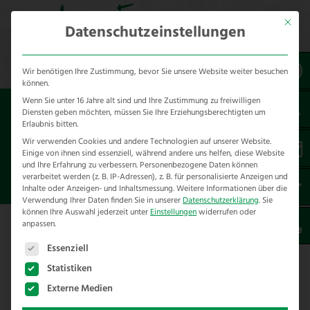
Mit dies
Datenschutzeinstellungen
Wir benötigen Ihre Zustimmung, bevor Sie unsere Website weiter besuchen
können.
Wenn Sie unter 16 Jahre alt sind und Ihre Zustimmung zu freiwilligen
Sie sind hier:
Referenzen
*Dienstleistungen
Diensten geben möchten, müssen Sie Ihre Erziehungsberechtigten um
Erlaubnis bitten.
RINDERZAUN HIGH TENSILE
Wir verwenden Cookies und andere Technologien auf unserer Website.
Einige von ihnen sind essenziell, während andere uns helfen, diese Website
STACHELDRAHTZAUN
und Ihre Erfahrung zu verbessern.
Personenbezogene Daten können
verarbeitet werden (z. B. IP-Adressen), z. B. für personalisierte Anzeigen und
HOFGEISMAR MITTELBERG B
Inhalte oder Anzeigen- und Inhaltsmessung.
Weitere Informationen über die
Verwendung Ihrer Daten finden Sie in unserer
Datenschutzerklärung
.
Sie
können Ihre Auswahl jederzeit unter
Einstellungen
widerrufen oder
anpassen.
Es folgt eine Liste der Service-Gruppen, für die eine E
Essenziell
Erweiterung der High Tensile
Statistiken
Stacheldrahtzaunanlage für Rinderzaun
Externe Medien
auf dem Mittelberg B in Hofgeismar