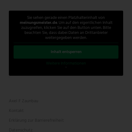
Sie sehen gerade einen Platzhalterinhalt von
meinungsmeister.de
. Um auf den eigentlichen Inhalt
zuzugreifen, klicken Sie auf den Button unten. Bitte
beachten Sie, dass dabei Daten an Drittanbieter
weitergegeben werden.
Inhalt entsperren
Weitere Informationen
'
'
Axel F Zaunbau
Kontakt
Erklärung zur Barrierefreiheit
Datenschutz