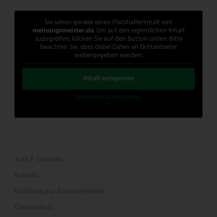
Sie sehen gerade einen Platzhalterinhalt von
meinungsmeister.de
. Um auf den eigentlichen Inhalt
zuzugreifen, klicken Sie auf den Button unten. Bitte
beachten Sie, dass dabei Daten an Drittanbieter
weitergegeben werden.
Inhalt entsperren
Weitere Informationen
'
'
Axel F Zaunbau
Kontakt
Erklärung zur Barrierefreiheit
Datenschutz