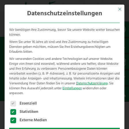
Mit dies
Datenschutzeinstellungen
Wir benötigen Ihre Zustimmung, bevor Sie unsere Website weiter besuchen
können.
Wenn Sie unter 16 Jahre alt sind und Ihre Zustimmung zu freiwilligen
Sie sind hier:
Standards
Förderung
Diensten geben möchten, müssen Sie Ihre Erziehungsberechtigten um
Erlaubnis bitten.
NIEDERSACHSEN-FÖRDERUNG
Wir verwenden Cookies und andere Technologien auf unserer Website.
Einige von ihnen sind essenziell, während andere uns helfen, diese Website
VON
und Ihre Erfahrung zu verbessern.
Personenbezogene Daten können
verarbeitet werden (z. B. IP-Adressen), z. B. für personalisierte Anzeigen und
PRÄVENTIONSMASSNAHMEN Z
Inhalte oder Anzeigen- und Inhaltsmessung.
Weitere Informationen über die
UM SCHUTZ VOR LEBEND FISCH F
Verwendung Ihrer Daten finden Sie in unserer
Datenschutzerklärung
.
Sie
können Ihre Auswahl jederzeit unter
Einstellungen
widerrufen oder
RESSENDEN TIEREN
anpassen.
Es folgt eine Liste der Service-Gruppen, für die eine E
Essenziell
Statistiken
Externe Medien
Niedersachsen-Förderung von