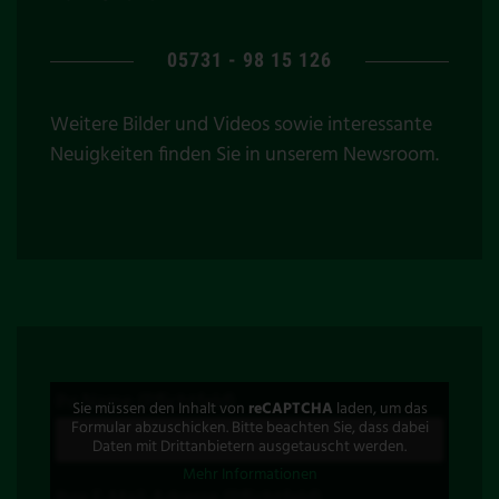
05731 - 98 15 126
Weitere Bilder und Videos sowie interessante
Neuigkeiten finden Sie in unserem
Newsroom
.
Ihr Name (Pflichtfeld)
Sie müssen den Inhalt von
reCAPTCHA
laden, um das
Formular abzuschicken. Bitte beachten Sie, dass dabei
Daten mit Drittanbietern ausgetauscht werden.
Mehr Informationen