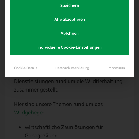
Speichern
Alle akzeptieren
Ablehnen
Individuelle Cookie-Einstellungen
Für
Bison & Wisenthalter
haben wir eine
Cookie-Details
Datenschutzerklärung
Impressum
Menge an Produkten, Lösungen und
Dienstleistungen rund um die Wildtierhaltung
zusammengestellt.
Hier sind unsere Themen rund um das
Wildgehege
:
wirtschaftliche Zaunlösungen für
Gehegezäune