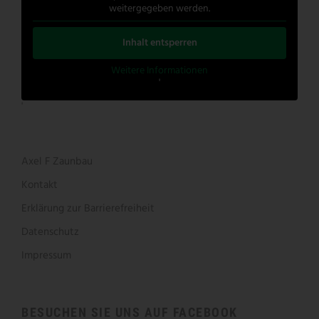
weitergegeben werden.
Inhalt entsperren
Weitere Informationen
'
'
Axel F Zaunbau
Kontakt
Erklärung zur Barrierefreiheit
Datenschutz
Impressum
BESUCHEN SIE UNS AUF FACEBOOK