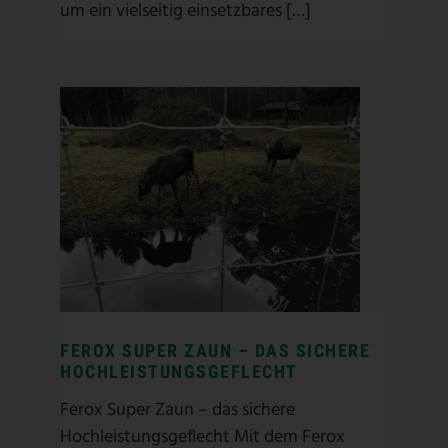
um ein vielseitig einsetzbares […]
FEROX SUPER ZAUN – DAS
SICHERE
HOCHLEISTUNGSGEFLECHT
ASP Zaunbau
/
ASP-Produkte
/
Geflechtzaun
/
High Tensile
Stahl
/
Weidezaun
/
Wildschutz
/
Wildschutzzaun
FEROX SUPER ZAUN – DAS SICHERE
HOCHLEISTUNGSGEFLECHT
Ferox Super Zaun – das sichere
Hochleistungsgeflecht Mit dem Ferox