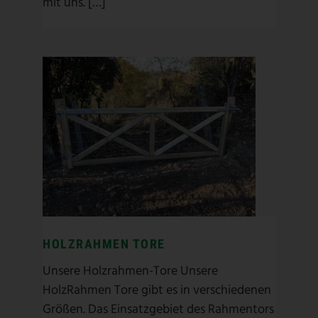
mit uns. […]
HOLZRAHMEN TORE
Holz
/
Koppeltor
/
Paddocktor
/
Tor mit Netting
/
Weidetor
HOLZRAHMEN TORE
Unsere Holzrahmen-Tore Unsere
HolzRahmen Tore gibt es in verschiedenen
Größen. Das Einsatzgebiet des Rahmentors