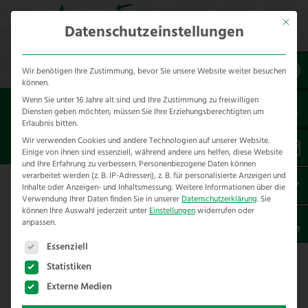
Mit dies
Datenschutzeinstellungen
Wir benötigen Ihre Zustimmung, bevor Sie unsere Website weiter besuchen
können.
Wenn Sie unter 16 Jahre alt sind und Ihre Zustimmung zu freiwilligen
Sie sind hier:
Lösung für
Wisent und Bison
Diensten geben möchten, müssen Sie Ihre Erziehungsberechtigten um
Erlaubnis bitten.
LÖSUNGEN FÜR WISENTHALTUNG
Wir verwenden Cookies und andere Technologien auf unserer Website.
Einige von ihnen sind essenziell, während andere uns helfen, diese Website
und Ihre Erfahrung zu verbessern.
Personenbezogene Daten können
verarbeitet werden (z. B. IP-Adressen), z. B. für personalisierte Anzeigen und
Inhalte oder Anzeigen- und Inhaltsmessung.
Weitere Informationen über die
Lösungen für die Bison & Wisenthaltung
Verwendung Ihrer Daten finden Sie in unserer
Datenschutzerklärung
.
Sie
können Ihre Auswahl jederzeit unter
Einstellungen
widerrufen oder
anpassen.
Es folgt eine Liste der Service-Gruppen, für die eine E
Essenziell
Statistiken
Externe Medien