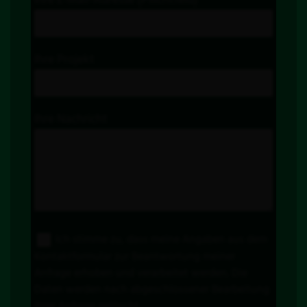
Ihre E-Mail-Adresse (Pflichtfeld)
Ihre Projekt
Ihre Nachricht
Ich stimme zu, dass meine Angaben aus dem
Kontaktformular zur Beantwortung meiner
Anfrage erhoben und verarbeitet werden. Die
Daten werden nach abgeschlossener Bearbeitung
Ihrer Anfrage gelöscht.