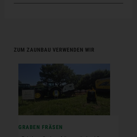
ZUM ZAUNBAU VERWENDEN WIR
GRABEN FRÄSEN
Grabenfräse
/
Kabelgraben
/
lasergesteuert Dränage fräsen
/
lasergesteuert Graben fräsen
/
Wasserleitung fräsen
/
Zaun
eingraben
/
Zaunbau
GRABEN FRÄSEN