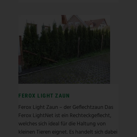
FEROX LIGHT ZAUN
Geflechtzaun
/
Hühnerschutz
/
Hundeschutz für Pferde
/
Marderschutz
/
Multitier
/
Multitierzaun
/
Pferde
/
Weidezaun
/
Wildschutz
/
Wildschutzzaun
FEROX LIGHT ZAUN
Ferox Light Zaun – der Geflechtzaun Das
Ferox LightNet ist ein Rechteckgeflecht,
welches sich ideal für die Haltung von
kleinen Tieren eignet. Es handelt sich dabei