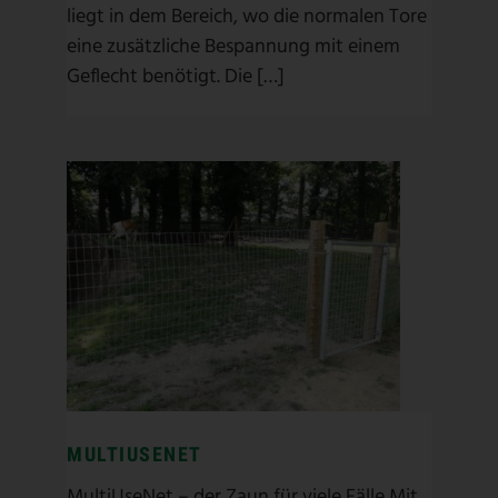
liegt in dem Bereich, wo die normalen Tore
eine zusätzliche Bespannung mit einem
Geflecht benötigt. Die […]
MULTIUSENET
Geflechtzaun
/
Herdenschutz
/
High Tensile Stahl
/
Hühnerschutz
/
Kangal
/
Multitier
/
Multitierzaun
/
MultiUseNet
/
Weidezaun
/
Wildschutz
/
Wildschutzzaun
MULTIUSENET
MultiUseNet – der Zaun für viele Fälle Mit