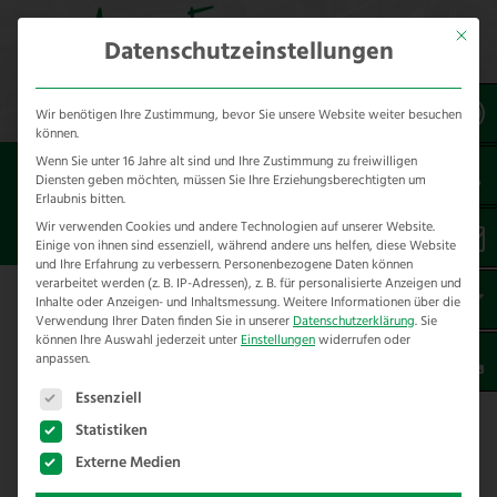
Mit dies
Datenschutzeinstellungen
Wir benötigen Ihre Zustimmung, bevor Sie unsere Website weiter besuchen
können.
Wenn Sie unter 16 Jahre alt sind und Ihre Zustimmung zu freiwilligen
Sie sind hier:
Diensten geben möchten, müssen Sie Ihre Erziehungsberechtigten um
Erlaubnis bitten.
KOMBI ZAUN
Wir verwenden Cookies und andere Technologien auf unserer Website.
Einige von ihnen sind essenziell, während andere uns helfen, diese Website
und Ihre Erfahrung zu verbessern.
Personenbezogene Daten können
verarbeitet werden (z. B. IP-Adressen), z. B. für personalisierte Anzeigen und
Inhalte oder Anzeigen- und Inhaltsmessung.
Weitere Informationen über die
Verwendung Ihrer Daten finden Sie in unserer
Datenschutzerklärung
.
Sie
können Ihre Auswahl jederzeit unter
Einstellungen
widerrufen oder
anpassen.
Es folgt eine Liste der Service-Gruppen, für die eine E
Essenziell
Sie sehen gerade einen
Platzhalterinhalt von
YouTube
. Um
Statistiken
auf den eigentlichen Inhalt
Externe Medien
zuzugreifen, klicken Sie auf die
Schaltfläche unten. Bitte beachten Sie,