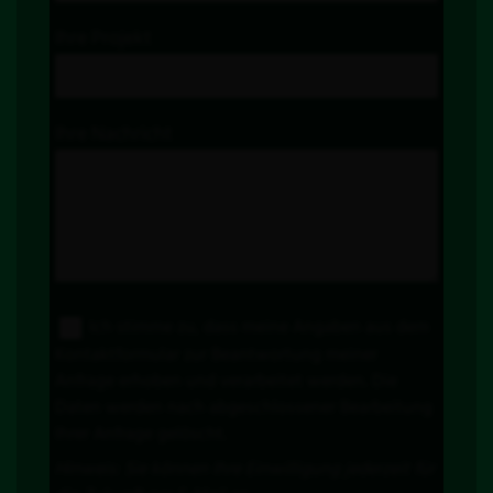
Ihre Projekt
Ihre Nachricht
Ich stimme zu, dass meine Angaben aus dem
Kontaktformular zur Beantwortung meiner
Anfrage erhoben und verarbeitet werden. Die
Daten werden nach abgeschlossener Bearbeitung
Ihrer Anfrage gelöscht.
Hinweis: Sie können Ihre Einwilligung jederzeit für