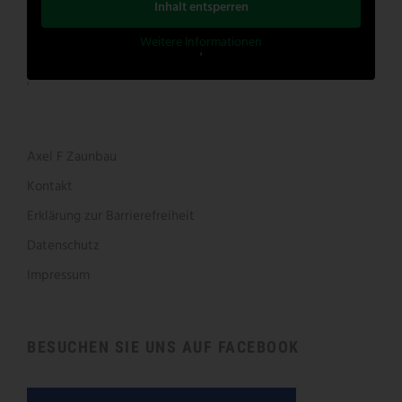
Inhalt entsperren
Weitere Informationen
'
'
Axel F Zaunbau
Kontakt
Erklärung zur Barrierefreiheit
Datenschutz
Impressum
BESUCHEN SIE UNS AUF FACEBOOK