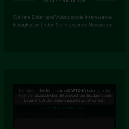
05731 - 98 15 126
Weitere Bilder und Videos sowie interessante
Neuigkeiten finden Sie in unserem
Newsroom
.
Ihr Name (Pflichtfeld)
Sie müssen den Inhalt von
reCAPTCHA
laden, um das
Formular abzuschicken. Bitte beachten Sie, dass dabei
Daten mit Drittanbietern ausgetauscht werden.
Mehr Informationen
Ihre E-Mail-Adresse (Pflichtfeld)