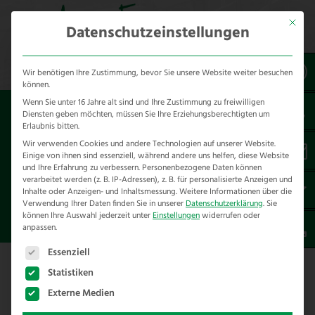
Mit dies
Datenschutzeinstellungen
Wir benötigen Ihre Zustimmung, bevor Sie unsere Website weiter besuchen
können.
Wenn Sie unter 16 Jahre alt sind und Ihre Zustimmung zu freiwilligen
Sie sind hier:
Referenzen
Diensten geben möchten, müssen Sie Ihre Erziehungsberechtigten um
*Naturschutzprojekte
Erlaubnis bitten.
Wir verwenden Cookies und andere Technologien auf unserer Website.
Einige von ihnen sind essenziell, während andere uns helfen, diese Website
HIGH TENSILE
und Ihre Erfahrung zu verbessern.
Personenbezogene Daten können
STACHELDRAHTZAUN
verarbeitet werden (z. B. IP-Adressen), z. B. für personalisierte Anzeigen und
Inhalte oder Anzeigen- und Inhaltsmessung.
Weitere Informationen über die
RINDERZAUN NSG
Verwendung Ihrer Daten finden Sie in unserer
Datenschutzerklärung
.
Sie
SCHLÜSSELBURG
können Ihre Auswahl jederzeit unter
Einstellungen
widerrufen oder
anpassen.
Es folgt eine Liste der Service-Gruppen, für die eine E
Essenziell
Statistiken
High Tensile Stacheldrahtzaun
Externe Medien
Rinderzaun im NSG Petershagen