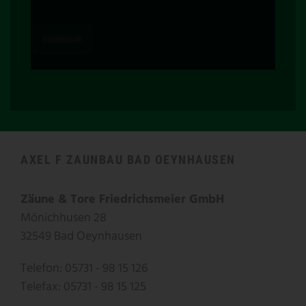
Datenschutzerklärung
.
AXEL F ZAUNBAU BAD OEYNHAUSEN
Zäune & Tore Friedrichsmeier GmbH
Mönichhusen 28
32549 Bad Oeynhausen
Telefon: 05731 - 98 15 126
Telefax: 05731 - 98 15 125