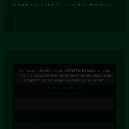
Neuigkeiten finden Sie in unserem
Newsroom
.
Ihr Name (Pflichtfeld)
Sie müssen den Inhalt von
reCAPTCHA
laden, um das
Formular abzuschicken. Bitte beachten Sie, dass dabei
Daten mit Drittanbietern ausgetauscht werden.
Mehr Informationen
Ihre E-Mail-Adresse (Pflichtfeld)
Ihre Projekt