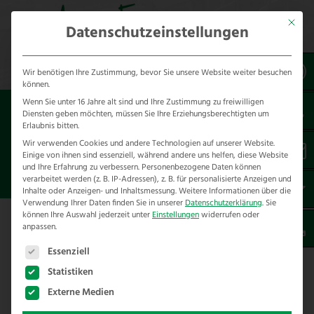
Mit dies
Datenschutzeinstellungen
Wir benötigen Ihre Zustimmung, bevor Sie unsere Website weiter besuchen
können.
Wenn Sie unter 16 Jahre alt sind und Ihre Zustimmung zu freiwilligen
Sie sind hier:
Besondere Bauteile
Material
Diensten geben möchten, müssen Sie Ihre Erziehungsberechtigten um
Gripple
Gripple für den Zaunbau
Gripple
Erlaubnis bitten.
Verbinder
Wir verwenden Cookies und andere Technologien auf unserer Website.
Einige von ihnen sind essenziell, während andere uns helfen, diese Website
und Ihre Erfahrung zu verbessern.
Personenbezogene Daten können
GRIPPLE MUSTER VERBINDER
verarbeitet werden (z. B. IP-Adressen), z. B. für personalisierte Anzeigen und
Inhalte oder Anzeigen- und Inhaltsmessung.
Weitere Informationen über die
Verwendung Ihrer Daten finden Sie in unserer
Datenschutzerklärung
.
Sie
können Ihre Auswahl jederzeit unter
Einstellungen
widerrufen oder
anpassen.
Es folgt eine Liste der Service-Gruppen, für die eine E
Essenziell
Statistiken
Externe Medien