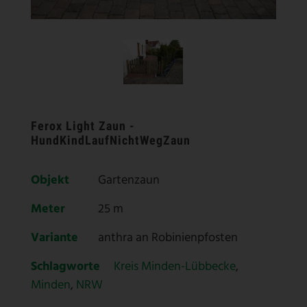
Ferox Light Zaun -
HundKindLaufNichtWegZaun
Objekt
Gartenzaun
Meter
25 m
Variante
anthra an Robinienpfosten
Schlagworte
Kreis Minden-Lübbecke
,
Minden
,
NRW