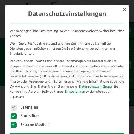
Mit dies
Datenschutzeinstellungen
Wir benötigen Ihre Zustimmung, bevor Sie unsere Website weiter besuchen
können.
Wenn Sie unter 16 Jahre alt sind und Ihre Zustimmung zu freiwilligen
Sie sind hier:
Referenzen
*produkt
Diensten geben möchten, müssen Sie Ihre Erziehungsberechtigten um
*geflecht
*Ferox Light
Erlaubnis bitten.
Wir verwenden Cookies und andere Technologien auf unserer Website.
Einige von ihnen sind essenziell, während andere uns helfen, diese Website
FEROX LIGHT ZAUN
und Ihre Erfahrung zu verbessern.
Personenbezogene Daten können
GARTENZAUN MINDEN
verarbeitet werden (z. B. IP-Adressen), z. B. für personalisierte Anzeigen und
Inhalte oder Anzeigen- und Inhaltsmessung.
Weitere Informationen über die
Verwendung Ihrer Daten finden Sie in unserer
Datenschutzerklärung
.
Sie
können Ihre Auswahl jederzeit unter
Einstellungen
widerrufen oder
anpassen.
Es folgt eine Liste der Service-Gruppen, für die eine E
Essenziell
Ferox Light Zaun als Gartenzaun in
Minden
Statistiken
Externe Medien
Ein klassischer Hund-Kind Lauf nicht weg