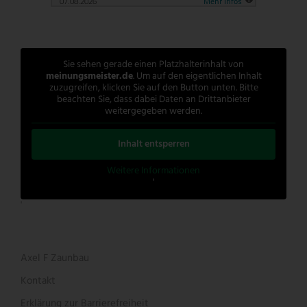
Sie sehen gerade einen Platzhalterinhalt von
meinungsmeister.de
. Um auf den eigentlichen Inhalt
zuzugreifen, klicken Sie auf den Button unten. Bitte
beachten Sie, dass dabei Daten an Drittanbieter
weitergegeben werden.
Inhalt entsperren
Weitere Informationen
'
'
Axel F Zaunbau
Kontakt
Erklärung zur Barrierefreiheit