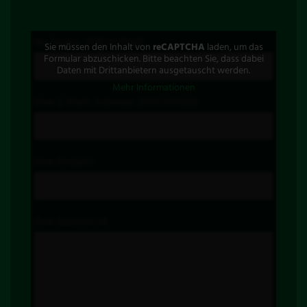
Ihr Name (Pflichtfeld)
Sie müssen den Inhalt von
reCAPTCHA
laden, um das
Formular abzuschicken. Bitte beachten Sie, dass dabei
Daten mit Drittanbietern ausgetauscht werden.
Mehr Informationen
Ihre E-Mail-Adresse (Pflichtfeld)
Ihre Projekt
Ihre Nachricht