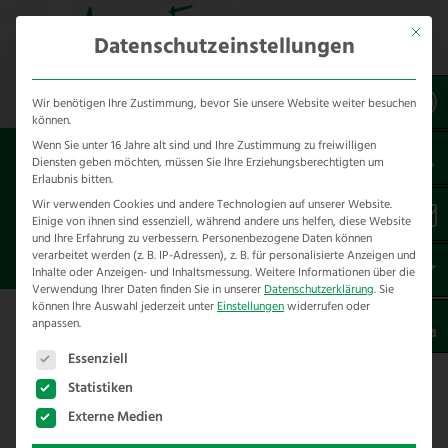
Mit dies
Datenschutzeinstellungen
Wir benötigen Ihre Zustimmung, bevor Sie unsere Website weiter besuchen
können.
Wenn Sie unter 16 Jahre alt sind und Ihre Zustimmung zu freiwilligen
Sie sind hier:
Zäune
Elektrozaun
Diensten geben möchten, müssen Sie Ihre Erziehungsberechtigten um
Spezialprodukte
Erlaubnis bitten.
Wir verwenden Cookies und andere Technologien auf unserer Website.
Einige von ihnen sind essenziell, während andere uns helfen, diese Website
ELEKTROZAUN PARALLEL ZU
und Ihre Erfahrung zu verbessern.
Personenbezogene Daten können
GEFLECHTZÄUNEN
verarbeitet werden (z. B. IP-Adressen), z. B. für personalisierte Anzeigen und
Inhalte oder Anzeigen- und Inhaltsmessung.
Weitere Informationen über die
Verwendung Ihrer Daten finden Sie in unserer
Datenschutzerklärung
.
Sie
können Ihre Auswahl jederzeit unter
Einstellungen
widerrufen oder
anpassen.
Es folgt eine Liste der Service-Gruppen, für die eine E
Essenziell
Elektrozaun parallel zu Geflechtzäunen
Statistiken
Weil das Entlangführen von Elektrozäunen an
Externe Medien
Geflechten, Maschendrahtzäunen oder