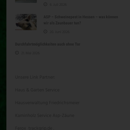
6. Juli 2026
ASP – Schweinepest in Hessen – was können
wir als Zaunbauer tun?
20. Juni 2026
Durchfahrtmöglichkeiten auch ohne Tor
21. Mai 2026
Unsere Link Partner:
Haus & Garten Service
Hausverwaltung Friedrichsmeier
Kaminholz Service
Asp-Zäune
Ferox
trackgrip.de .