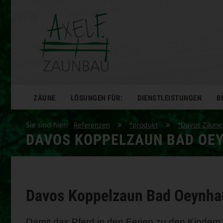
ZÄUNE
LÖSUNGEN FÜR:
DIENSTLEISTUNGEN
B
Sie sind hier:
Referenzen
*produkt
*Davos Zäune
DAVOS KOPPELZAUN BAD OE
Davos Koppelzaun Bad Oeynh
Damit das Pferd in den Ferien zu den Kinder