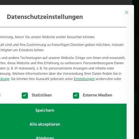
KONTAKT
Mönichhusen 28 - 32549 Bad Oeynhausen
Mit diese
Datenschutzeinstellungen
timmung, bevor Sie unsere Website weiter besuchen können.
e alt sind und Ihre Zustimmung zu freiwilligen Diensten geben möchten, müssen
chtigten um Erlaubnis bitten.
und andere Technologien auf unserer Website. Einige von ihnen sind essenziell,
RSCHUTZ
REFERENZEN
JOBS
NEWSROOM
en, diese Website und Ihre Erfahrung zu verbessern.
Personenbezogene Daten
n (z. B. IP-Adressen), z. B. für personalisierte Anzeigen und Inhalte oder
essung.
Weitere Informationen über die Verwendung Ihrer Daten finden Sie in
lärung
.
Sie können Ihre Auswahl jederzeit unter
Einstellungen
widerrufen oder
te der Service-Gruppen, für die eine Einwilligung erteilt werden k
l
Statistiken
Externe Medien
Speichern
Alle akzeptieren
nzende Wiese eingezäunt werden. Der Aufbau
Ablehnen