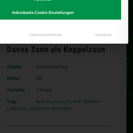
Individuelle Cookie-Einstellungen
Datenschutzerklärung
Impressum
Davos Zaun als Koppelzaun
Objekt
Einfamilienhaus
Meter
150
Variante
3 Riegel
Tags
Bad Oeynhausen
,
Kreis Minden-
Lübbecke
,
Nordrhein-Westfalen