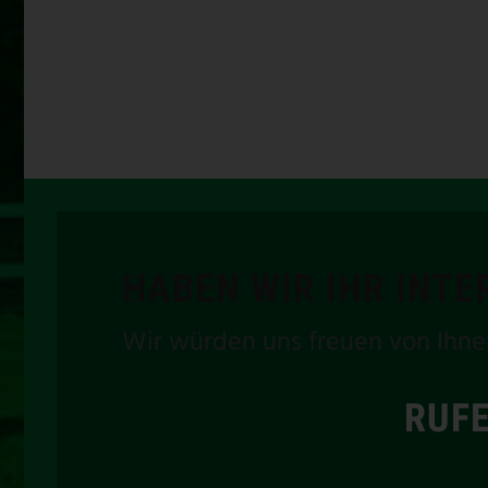
HABEN WIR IHR INT
Wir würden uns freuen von Ihne
RUFE