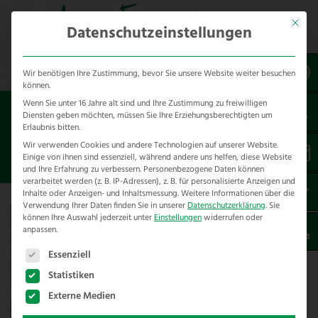
Mit dies
Datenschutzeinstellungen
Wir benötigen Ihre Zustimmung, bevor Sie unsere Website weiter besuchen
können.
Wenn Sie unter 16 Jahre alt sind und Ihre Zustimmung zu freiwilligen
Sie sind hier:
Referenzen
Diensten geben möchten, müssen Sie Ihre Erziehungsberechtigten um
Erlaubnis bitten.
Wir verwenden Cookies und andere Technologien auf unserer Website.
*Torautomation
Einige von ihnen sind essenziell, während andere uns helfen, diese Website
und Ihre Erfahrung zu verbessern.
Personenbezogene Daten können
verarbeitet werden (z. B. IP-Adressen), z. B. für personalisierte Anzeigen und
Inhalte oder Anzeigen- und Inhaltsmessung.
Weitere Informationen über die
Verwendung Ihrer Daten finden Sie in unserer
Datenschutzerklärung
.
Sie
können Ihre Auswahl jederzeit unter
Einstellungen
widerrufen oder
anpassen.
Es folgt eine Liste der Service-Gruppen, für die eine E
Essenziell
Statistiken
Externe Medien