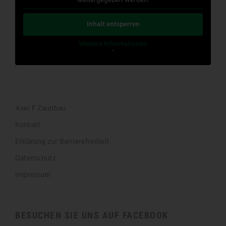
weitergegeben werden.
Inhalt entsperren
Weitere Informationen
'
'
Axel F Zaunbau
Kontakt
Erklärung zur Barrierefreiheit
Datenschutz
Impressum
BESUCHEN SIE UNS AUF FACEBOOK