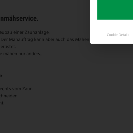
unmähservice.
Neubau einer Zaunanlage.
Cookie-Details
 Der Mähauftrag kann aber auch das Mähen unter dem
gerüstet.
wie mähen nur anders…
ir
 rechts vom Zaun
schneiden
nt