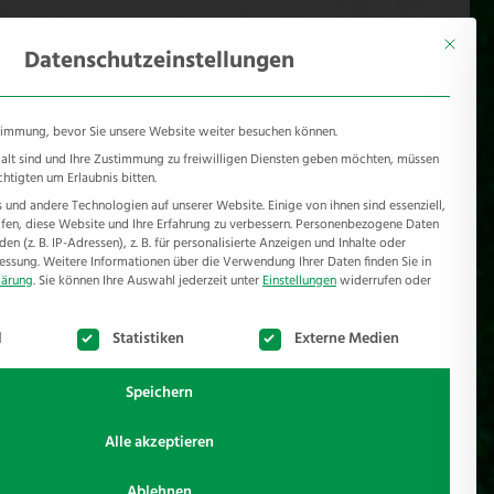
KONTAKT
Mönichhusen 28 - 32549 Bad Oeynhausen
Mit diese
Datenschutzeinstellungen
timmung, bevor Sie unsere Website weiter besuchen können.
e alt sind und Ihre Zustimmung zu freiwilligen Diensten geben möchten, müssen
chtigten um Erlaubnis bitten.
und andere Technologien auf unserer Website. Einige von ihnen sind essenziell,
RSCHUTZ
REFERENZEN
JOBS
NEWSROOM
en, diese Website und Ihre Erfahrung zu verbessern.
Personenbezogene Daten
n (z. B. IP-Adressen), z. B. für personalisierte Anzeigen und Inhalte oder
essung.
Weitere Informationen über die Verwendung Ihrer Daten finden Sie in
lärung
.
Sie können Ihre Auswahl jederzeit unter
Einstellungen
widerrufen oder
te der Service-Gruppen, für die eine Einwilligung erteilt werden k
l
Statistiken
Externe Medien
Speichern
Alle akzeptieren
Ablehnen