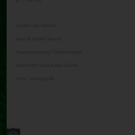
21. Mai 2026
Unsere Link Partner:
Haus & Garten Service
Hausverwaltung Friedrichsmeier
Kaminholz Service
Asp-Zäune
Ferox
trackgrip.de .