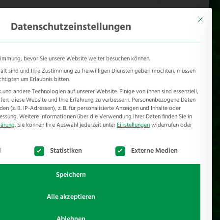
KONTAKT
Mönichhusen 28 - 32549 Bad Oeynhausen
Mit diese
Datenschutzeinstellungen
timmung, bevor Sie unsere Website weiter besuchen können.
e alt sind und Ihre Zustimmung zu freiwilligen Diensten geben möchten, müssen
chtigten um Erlaubnis bitten.
und andere Technologien auf unserer Website. Einige von ihnen sind essenziell,
RSCHUTZ
REFERENZEN
JOBS
NEWSROOM
en, diese Website und Ihre Erfahrung zu verbessern.
Personenbezogene Daten
n (z. B. IP-Adressen), z. B. für personalisierte Anzeigen und Inhalte oder
essung.
Weitere Informationen über die Verwendung Ihrer Daten finden Sie in
lärung
.
Sie können Ihre Auswahl jederzeit unter
Einstellungen
widerrufen oder
te der Service-Gruppen, für die eine Einwilligung erteilt werden k
l
Statistiken
Externe Medien
Speichern
Alle akzeptieren
 finden Sie eine Auswahl im Bezug auf Zaunbau.
Ablehnen