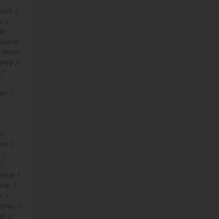
bach
/
l
/
ld-
bau in
n Berne
berg
/
/
den
/
z
/
/
und
/
/
/
chtal
/
kamp
/
h
/
rönau
/
oh
/