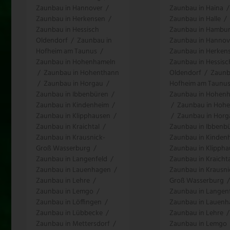
Zaunbau in Hannover
/
Zaunbau in Haina
/
Zaunbau in Herkensen
/
Zaunbau in Halle
/
Zaunbau in Hessisch
Zaunbau in Hambu
Oldendorf
/
Zaunbau in
Zaunbau in Hannov
Hofheim am Taunus
/
Zaunbau in Herken
Zaunbau in Hohenhameln
Zaunbau in Hessisc
/
Zaunbau in Hohenthann
Oldendorf
/
Zaunb
/
Zaunbau in Horgau
/
Hofheim am Taunu
Zaunbau in Ibbenbüren
/
Zaunbau in Hohen
Zaunbau in Kindenheim
/
/
Zaunbau in Hoh
Zaunbau in Klipphausen
/
/
Zaunbau in Horg
Zaunbau in Kraichtal
/
Zaunbau in Ibbenb
Zaunbau in Krausnick-
Zaunbau in Kinden
Groß Wasserburg
/
Zaunbau in Klipph
Zaunbau in Langenfeld
/
Zaunbau in Kraichta
Zaunbau in Lauenhagen
/
Zaunbau in Krausni
Zaunbau in Lehre
/
Groß Wasserburg
/
Zaunbau in Lemgo
/
Zaunbau in Langen
Zaunbau in Löffingen
/
Zaunbau in Lauen
Zaunbau in Lübbecke
/
Zaunbau in Lehre
/
Zaunbau in Mettersdorf
/
Zaunbau in Lemgo