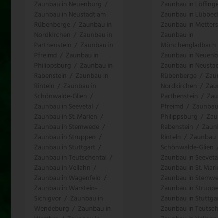
Zaunbau in Neuenburg
/
Zaunbau in Löffing
Zaunbau in Neustadt am
Zaunbau in Lübbec
Rübenberge
/
Zaunbau in
Zaunbau in Metters
Nordkirchen
/
Zaunbau in
Zaunbau in
Parthenstein
/
Zaunbau in
Mönchengladbach
Pfreimd
/
Zaunbau in
Zaunbau in Neuen
Philippsburg
/
Zaunbau in
Zaunbau in Neusta
Rabenstein
/
Zaunbau in
Rübenberge
/
Zau
Rinteln
/
Zaunbau in
Nordkirchen
/
Zau
Schönwalde-Glien
/
Parthenstein
/
Zau
Zaunbau in Seevetal
/
Pfreimd
/
Zaunbau
Zaunbau in St. Marien
/
Philippsburg
/
Zau
Zaunbau in Stemwede
/
Rabenstein
/
Zaun
Zaunbau in Struppen
/
Rinteln
/
Zaunbau 
Zaunbau in Stuttgart
/
Schönwalde-Glien
Zaunbau in Teutschental
/
Zaunbau in Seeveta
Zaunbau in Vellahn
/
Zaunbau in St. Mari
Zaunbau in Wagenfeld
/
Zaunbau in Stemw
Zaunbau in Warstein-
Zaunbau in Strupp
Sichigvor
/
Zaunbau in
Zaunbau in Stuttga
Wendeburg
/
Zaunbau in
Zaunbau in Teutsch