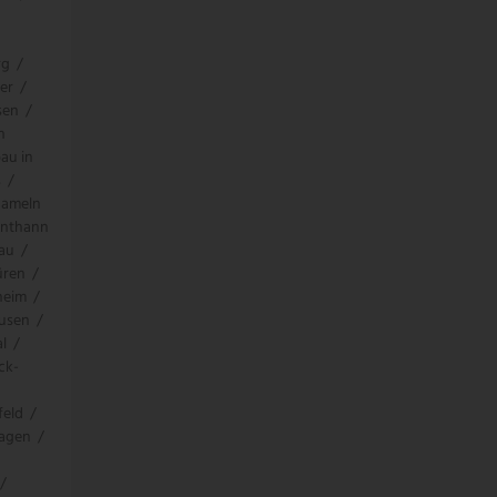
rg
/
er
/
sen
/
h
au in
s
/
hameln
enthann
au
/
üren
/
heim
/
ausen
/
l
/
ck-
feld
/
hagen
/
/