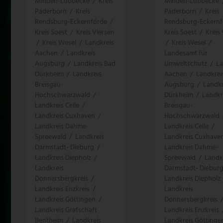
Minden-Lübbecke
/
Kreis
Minden-Lübbecke
Paderborn
/
Kreis
Paderborn
/
Kreis
Rendsburg-Eckernförde
/
Rendsburg-Eckernf
Kreis Soest
/
Kreis Viersen
Kreis Soest
/
Kreis
/
Kreis Wesel
/
Landkreis
/
Kreis Wesel
/
Aachen
/
Landkreis
Landesamt für
Augsburg
/
Landkreis Bad
Umweltschutz
/
La
Dürkheim
/
Landkreis
Aachen
/
Landkrei
Breisgau-
Augsburg
/
Landkr
Hochschwarzwald
/
Dürkheim
/
Landkr
Landkreis Celle
/
Breisgau-
Landkreis Cuxhaven
/
Hochschwarzwald
Landkreis Dahme-
Landkreis Celle
/
Spreewald
/
Landkreis
Landkreis Cuxhave
Darmstadt- Dieburg
/
Landkreis Dahme-
Landkreis Diepholz
/
Spreewald
/
Landk
Landkreis
Darmstadt- Diebur
Donnersbergkreis
/
Landkreis Diepholz
Landkreis Enzkreis
/
Landkreis
Landkreis Göttingen
/
Donnersbergkreis
Landkreis Grafschaft
Landkreis Enzkreis
Bentheim
/
Landkreis
Landkreis Göttinge