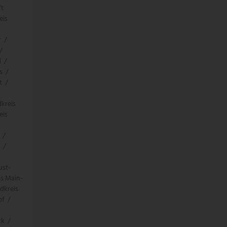
ft
eis
r
/
/
d
/
s
/
t
/
kreis
eis
/
/
ust-
is Main-
dkreis
pf
/
ck
/