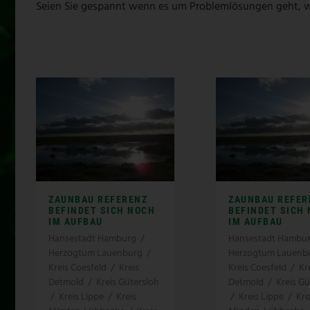
Seien Sie gespannt wenn es um Problemlösungen geht, w
ZAUNBAU REFERENZ
ZAUNBAU REFER
BEFINDET SICH NOCH
BEFINDET SICH
IM AUFBAU
IM AUFBAU
Hansestadt Hamburg
/
Hansestadt Hambu
Herzogtum Lauenburg
/
Herzogtum Lauenb
Kreis Coesfeld
/
Kreis
Kreis Coesfeld
/
Kr
Detmold
/
Kreis Gütersloh
Detmold
/
Kreis Gü
/
Kreis Lippe
/
Kreis
/
Kreis Lippe
/
Kre