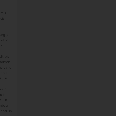
-
reis
eis
-
urg
/
orf
/
/
dkreis
ndkreis
nz-Land
unbau
au in
in
u in
u in
au in
nbau in
nbau in