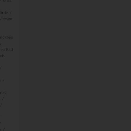
/
Kreis
örde
/
 Viersen
ndkreis
s
eis Bad
eis
/
n
/
reis
g
/
/
/
/
n
/