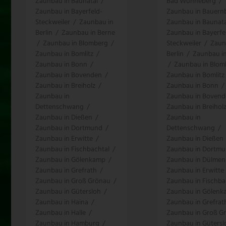
Zaunbau in Baunatal
/
Bad Wünneberg
/
Zaunbau in Bayerfeld-
Zaunbau in Bauern
Steckweiler
/
Zaunbau in
Zaunbau in Baunata
Berlin
/
Zaunbau in Berne
Zaunbau in Bayerfe
/
Zaunbau in Blomberg
/
Steckweiler
/
Zaun
Zaunbau in Bomlitz
/
Berlin
/
Zaunbau i
Zaunbau in Bonn
/
/
Zaunbau in Blom
Zaunbau in Bovenden
/
Zaunbau in Bomlitz
Zaunbau in Breiholz
/
Zaunbau in Bonn
/
Zaunbau in
Zaunbau in Boven
Dettenschwang
/
Zaunbau in Breihol
Zaunbau in Dießen
/
Zaunbau in
Zaunbau in Dortmund
/
Dettenschwang
/
Zaunbau in Erwitte
/
Zaunbau in Dießen
Zaunbau in Fischbachtal
/
Zaunbau in Dortm
Zaunbau in Gölenkamp
/
Zaunbau in Dülmen
Zaunbau in Grefrath
/
Zaunbau in Erwitte
Zaunbau in Groß Grönau
/
Zaunbau in Fischba
Zaunbau in Gütersloh
/
Zaunbau in Gölen
Zaunbau in Haina
/
Zaunbau in Grefrat
Zaunbau in Halle
/
Zaunbau in Groß G
Zaunbau in Hamburg
/
Zaunbau in Gütersl