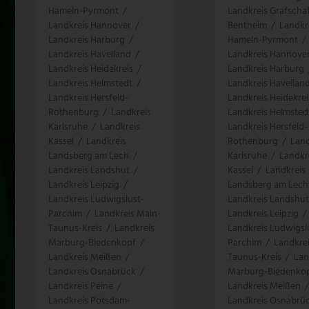
Hameln-Pyrmont
/
Landkreis Grafscha
Landkreis Hannover
/
Bentheim
/
Landkr
Landkreis Harburg
/
Hameln-Pyrmont
/
Landkreis Havelland
/
Landkreis Hannove
Landkreis Heidekreis
/
Landkreis Harburg
Landkreis Helmstedt
/
Landkreis Havellan
Landkreis Hersfeld-
Landkreis Heidekrei
Rothenburg
/
Landkreis
Landkreis Helmsted
Karlsruhe
/
Landkreis
Landkreis Hersfeld-
Kassel
/
Landkreis
Rothenburg
/
Land
Landsberg am Lech
/
Karlsruhe
/
Landkr
Landkreis Landshut
/
Kassel
/
Landkreis
Landkreis Leipzig
/
Landsberg am Lech
Landkreis Ludwigslust-
Landkreis Landshut
Parchim
/
Landkreis Main-
Landkreis Leipzig
/
Taunus-Kreis
/
Landkreis
Landkreis Ludwigsl
Marburg-Biedenkopf
/
Parchim
/
Landkre
Landkreis Meißen
/
Taunus-Kreis
/
Lan
Landkreis Osnabrück
/
Marburg-Biedenko
Landkreis Peine
/
Landkreis Meißen
/
Landkreis Potsdam-
Landkreis Osnabrü