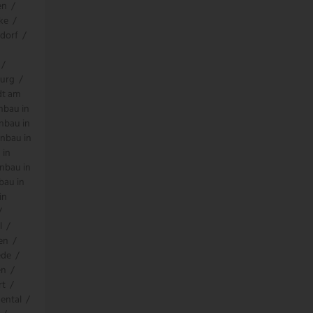
en
/
ke
/
dorf
/
/
burg
/
dt am
nbau in
nbau in
nbau in
 in
nbau in
bau in
in
/
l
/
en
/
ede
/
en
/
rt
/
ental
/