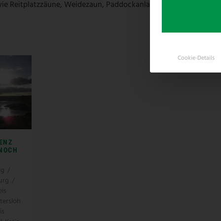
ie Reitplatzzäune, Weidezaun, Paddockanlagen und vieles mehr 
Cookie-Details
ENZ
 NOCH
rg
/
urg
/
eis
tersloh
is