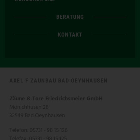
BERATUNG
KONTAKT
AXEL F ZAUNBAU BAD OEYNHAUSEN
Zäune & Tore Friedrichsmeier GmbH
Mönichhusen 28
32549 Bad Oeynhausen
Telefon: 05731 - 98 15 126
Telefax: 05731 - 98 15 125