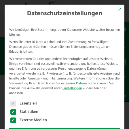
Mit dies
Datenschutzeinstellungen
Wir benötigen Ihre Zustimmung, bevor Sie unsere Website weiter besuchen
können.
Wenn Sie unter 16 Jahre alt sind und Ihre Zustimmung zu freiwilligen
Sie sind hier:
Referenzen
unsere Referenzen
Diensten geben möchten, müssen Sie Ihre Erziehungsberechtigten um
nach Städten
Erlaubnis bitten.
Wir verwenden Cookies und andere Technologien auf unserer Website.
Einige von ihnen sind essenziell, während andere uns helfen, diese Website
ZAUNBAU IN STEMWEDE
und Ihre Erfahrung zu verbessern.
Personenbezogene Daten können
verarbeitet werden (z. B. IP-Adressen), z. B. für personalisierte Anzeigen und
Inhalte oder Anzeigen- und Inhaltsmessung.
Weitere Informationen über die
Verwendung Ihrer Daten finden Sie in unserer
Datenschutzerklärung
.
Sie
Hier finden Sie unsere Zaunbau
können Ihre Auswahl jederzeit unter
Einstellungen
widerrufen oder
anpassen.
Referenzen in Stemwede – im Kreis
Es folgt eine Liste der Service-Gruppen, für die eine E
Minden Lübbecke
Essenziell
Statistiken
Externe Medien