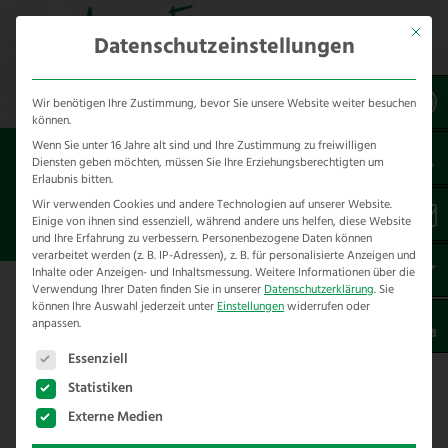
Mit dies
Datenschutzeinstellungen
Wir benötigen Ihre Zustimmung, bevor Sie unsere Website weiter besuchen
können.
Wenn Sie unter 16 Jahre alt sind und Ihre Zustimmung zu freiwilligen
Sie sind hier:
Referenzen
unsere Referenzen
Diensten geben möchten, müssen Sie Ihre Erziehungsberechtigten um
nach Städten
Erlaubnis bitten.
Wir verwenden Cookies und andere Technologien auf unserer Website.
Einige von ihnen sind essenziell, während andere uns helfen, diese Website
ZAUNBAU IN PHILIPPSBURG
und Ihre Erfahrung zu verbessern.
Personenbezogene Daten können
verarbeitet werden (z. B. IP-Adressen), z. B. für personalisierte Anzeigen und
Inhalte oder Anzeigen- und Inhaltsmessung.
Weitere Informationen über die
Verwendung Ihrer Daten finden Sie in unserer
Datenschutzerklärung
.
Sie
Hier finden Sie unsere Zaunbau
können Ihre Auswahl jederzeit unter
Einstellungen
widerrufen oder
anpassen.
Referenzen in Philippsburg –
Es folgt eine Liste der Service-Gruppen, für die eine E
Landkreis Karlsruhe
Essenziell
Statistiken
Wir haben folgende Projekte im Rahmen von
Externe Medien
Zaunbau in Philippsburg und Umgebung für