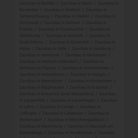
Zaunbau in Bomlitz
/
Zaunbau in Bonn
/
Zaunbau in
Bovenden
/
Zaunbau in Breiholz
/
Zaunbau in
Dettenschwang
/
Zaunbau in Dießen
/
Zaunbau in
Dortmund
/
Zaunbau in Dülmen
/
Zaunbau in
Erwitte
/
Zaunbau in Fischbachtal
/
Zaunbau in
Gölenkamp
/
Zaunbau in Grefrath
/
Zaunbau in
Groß Grönau
/
Zaunbau in Gütersloh
/
Zaunbau in
Haina
/
Zaunbau in Halle
/
Zaunbau in Hamburg
/
Zaunbau in Hannover
/
Zaunbau in Herkensen
/
Zaunbau in Hessisch Oldendorf
/
Zaunbau in
Hofheim am Taunus
/
Zaunbau in Hohenhameln
/
Zaunbau in Hohenthann
/
Zaunbau in Horgau
/
Zaunbau in Ibbenbüren
/
Zaunbau in Kindenheim
/
Zaunbau in Klipphausen
/
Zaunbau in Kraichtal
/
Zaunbau in Krausnick-Groß Wasserburg
/
Zaunbau
in Langenfeld
/
Zaunbau in Lauenhagen
/
Zaunbau
in Lehre
/
Zaunbau in Lemgo
/
Zaunbau in
Löffingen
/
Zaunbau in Lübbecke
/
Zaunbau in
Mettersdorf
/
Zaunbau in Mönchengladbach
/
Zaunbau in Neuenburg
/
Zaunbau in Neustadt am
Rübenberge
/
Zaunbau in Nordkirchen
/
Zaunbau