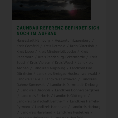
ZAUNBAU REFERENZ BEFINDET SICH
NOCH IM AUFBAU
Hansestadt Hamburg
/
Herzogtum Lauenburg
/
Kreis Coesfeld
/
Kreis Detmold
/
Kreis Gütersloh
/
Kreis Lippe
/
Kreis Minden-Lübbecke
/
Kreis
Paderborn
/
Kreis Rendsburg-Eckernförde
/
Kreis
Soest
/
Kreis Viersen
/
Kreis Wesel
/
Landkreis
Aachen
/
Landkreis Augsburg
/
Landkreis Bad
Dürkheim
/
Landkreis Breisgau-Hochschwarzwald
/
Landkreis Celle
/
Landkreis Cuxhaven
/
Landkreis
Dahme-Spreewald
/
Landkreis Darmstadt- Dieburg
/
Landkreis Diepholz
/
Landkreis Donnersbergkreis
/
Landkreis Enzkreis
/
Landkreis Göttingen
/
Landkreis Grafschaft Bentheim
/
Landkreis Hameln-
Pyrmont
/
Landkreis Hannover
/
Landkreis Harburg
/
Landkreis Havelland
/
Landkreis Heidekreis
/