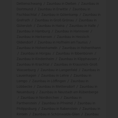
Dettenschwang
/
Zaunbau in Dießen
/
Zaunbau in
Dortmund
/
Zaunbau in Erwitte
/
Zaunbau in
Fischbachtal
/
Zaunbau in Gölenkamp
/
Zaunbau in
Grefrath
/
Zaunbau in Groß Grönau
/
Zaunbau in
Gütersloh
/
Zaunbau in Haina
/
Zaunbau in Halle
/
Zaunbau in Hamburg
/
Zaunbau in Hannover
/
Zaunbau in Herkensen
/
Zaunbau in Hessisch
Oldendorf
/
Zaunbau in Hofheim am Taunus
/
Zaunbau in Hohenhameln
/
Zaunbau in Hohenthann
/
Zaunbau in Horgau
/
Zaunbau in Ibbenbüren
/
Zaunbau in Kindenheim
/
Zaunbau in Klipphausen
/
Zaunbau in Kraichtal
/
Zaunbau in Krausnick-Groß
Wasserburg
/
Zaunbau in Langenfeld
/
Zaunbau in
Lauenhagen
/
Zaunbau in Lehre
/
Zaunbau in
Lemgo
/
Zaunbau in Löffingen
/
Zaunbau in
Lübbecke
/
Zaunbau in Mettersdorf
/
Zaunbau in
Neuenburg
/
Zaunbau in Neustadt am Rübenberge
/
Zaunbau in Nordkirchen
/
Zaunbau in
Parthenstein
/
Zaunbau in Pfreimd
/
Zaunbau in
Philippsburg
/
Zaunbau in Rabenstein
/
Zaunbau in
Rinteln
/
Zaunbau in Schönwalde-Glien
/
Zaunbau