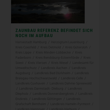
ZAUNBAU REFERENZ BEFINDET SICH
NOCH IM AUFBAU
Hansestadt Hamburg
/
Herzogtum Lauenburg
/
Kreis Coesfeld
/
Kreis Detmold
/
Kreis Gütersloh
/
Kreis Lippe
/
Kreis Minden-Lübbecke
/
Kreis
Paderborn
/
Kreis Rendsburg-Eckernförde
/
Kreis
Soest
/
Kreis Viersen
/
Kreis Wesel
/
Landesamt für
Umweltschutz
/
Landkreis Aachen
/
Landkreis
Augsburg
/
Landkreis Bad Dürkheim
/
Landkreis
Breisgau-Hochschwarzwald
/
Landkreis Celle
/
Landkreis Cuxhaven
/
Landkreis Dahme-Spreewald
/
Landkreis Darmstadt- Dieburg
/
Landkreis
Diepholz
/
Landkreis Donnersbergkreis
/
Landkreis
Enzkreis
/
Landkreis Göttingen
/
Landkreis
Grafschaft Bentheim
/
Landkreis Hameln-Pyrmont
/
Landkreis Hannover
/
Landkreis Harburg
/