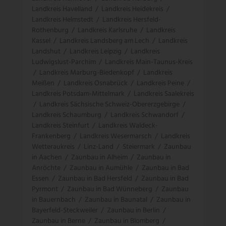
Landkreis Havelland
/
Landkreis Heidekreis
/
Landkreis Helmstedt
/
Landkreis Hersfeld-
Rothenburg
/
Landkreis Karlsruhe
/
Landkreis
Kassel
/
Landkreis Landsberg am Lech
/
Landkreis
Landshut
/
Landkreis Leipzig
/
Landkreis
Ludwigslust-Parchim
/
Landkreis Main-Taunus-Kreis
/
Landkreis Marburg-Biedenkopf
/
Landkreis
Meißen
/
Landkreis Osnabrück
/
Landkreis Peine
/
Landkreis Potsdam-Mittelmark
/
Landkreis Saalekreis
/
Landkreis Sächsische Schweiz-Obererzgebirge
/
Landkreis Schaumburg
/
Landkreis Schwandorf
/
Landkreis Steinfurt
/
Landkreis Waldeck-
Frankenberg
/
Landkreis Wesermarsch
/
Landkreis
Wetteraukreis
/
Linz-Land
/
Steiermark
/
Zaunbau
in Aachen
/
Zaunbau in Alheim
/
Zaunbau in
Anröchte
/
Zaunbau in Aumühle
/
Zaunbau in Bad
Essen
/
Zaunbau in Bad Hersfeld
/
Zaunbau in Bad
Pyrmont
/
Zaunbau in Bad Wünneberg
/
Zaunbau
in Bauernbach
/
Zaunbau in Baunatal
/
Zaunbau in
Bayerfeld-Steckweiler
/
Zaunbau in Berlin
/
Zaunbau in Berne
/
Zaunbau in Blomberg
/