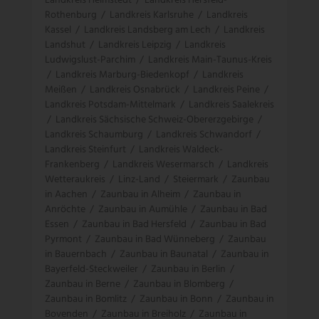
Landkreis Helmstedt
/
Landkreis Hersfeld-
Rothenburg
/
Landkreis Karlsruhe
/
Landkreis
Kassel
/
Landkreis Landsberg am Lech
/
Landkreis
Landshut
/
Landkreis Leipzig
/
Landkreis
Ludwigslust-Parchim
/
Landkreis Main-Taunus-Kreis
/
Landkreis Marburg-Biedenkopf
/
Landkreis
Meißen
/
Landkreis Osnabrück
/
Landkreis Peine
/
Landkreis Potsdam-Mittelmark
/
Landkreis Saalekreis
/
Landkreis Sächsische Schweiz-Obererzgebirge
/
Landkreis Schaumburg
/
Landkreis Schwandorf
/
Landkreis Steinfurt
/
Landkreis Waldeck-
Frankenberg
/
Landkreis Wesermarsch
/
Landkreis
Wetteraukreis
/
Linz-Land
/
Steiermark
/
Zaunbau
in Aachen
/
Zaunbau in Alheim
/
Zaunbau in
Anröchte
/
Zaunbau in Aumühle
/
Zaunbau in Bad
Essen
/
Zaunbau in Bad Hersfeld
/
Zaunbau in Bad
Pyrmont
/
Zaunbau in Bad Wünneberg
/
Zaunbau
in Bauernbach
/
Zaunbau in Baunatal
/
Zaunbau in
Bayerfeld-Steckweiler
/
Zaunbau in Berlin
/
Zaunbau in Berne
/
Zaunbau in Blomberg
/
Zaunbau in Bomlitz
/
Zaunbau in Bonn
/
Zaunbau in
Bovenden
/
Zaunbau in Breiholz
/
Zaunbau in