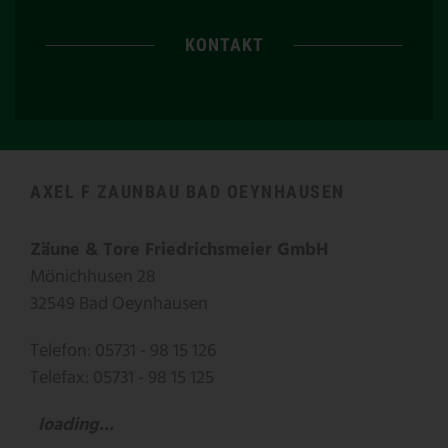
KONTAKT
AXEL F ZAUNBAU BAD OEYNHAUSEN
Zäune & Tore Friedrichsmeier GmbH
Mönichhusen 28
32549 Bad Oeynhausen
Telefon: 05731 - 98 15 126
Telefax: 05731 - 98 15 125
loading...