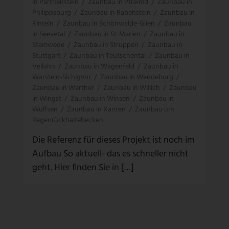
in Parthenstein
/
Zaunbau in Pfreimd
/
Zaunbau in
Philippsburg
/
Zaunbau in Rabenstein
/
Zaunbau in
Rinteln
/
Zaunbau in Schönwalde-Glien
/
Zaunbau
in Seevetal
/
Zaunbau in St. Marien
/
Zaunbau in
Stemwede
/
Zaunbau in Struppen
/
Zaunbau in
Stuttgart
/
Zaunbau in Teutschental
/
Zaunbau in
Vellahn
/
Zaunbau in Wagenfeld
/
Zaunbau in
Warstein-Sichigvor
/
Zaunbau in Wendeburg
/
Zaunbau in Werther
/
Zaunbau in Willich
/
Zaunbau
in Wingst
/
Zaunbau in Winsen
/
Zaunbau in
Wulfsen
/
Zaunbau in Xanten
/
Zaunbau um
Regenrückhaltebecken
Die Referenz für dieses Projekt ist noch im
Aufbau So aktuell- das es schneller nicht
geht. Hier finden Sie in […]