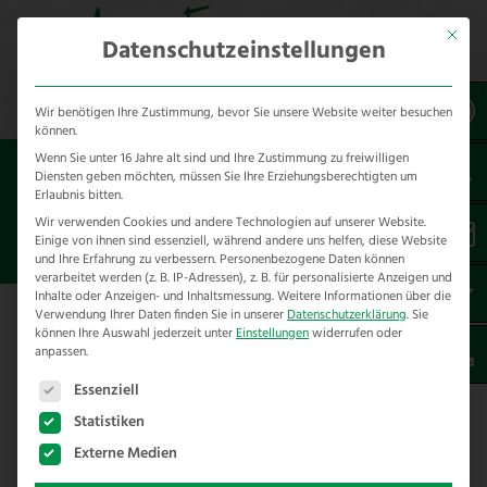
Mit dies
Datenschutzeinstellungen
Wir benötigen Ihre Zustimmung, bevor Sie unsere Website weiter besuchen
können.
Wenn Sie unter 16 Jahre alt sind und Ihre Zustimmung zu freiwilligen
Sie sind hier:
Referenzen
unsere Referenzen
Diensten geben möchten, müssen Sie Ihre Erziehungsberechtigten um
nach Städten
Erlaubnis bitten.
Wir verwenden Cookies und andere Technologien auf unserer Website.
Einige von ihnen sind essenziell, während andere uns helfen, diese Website
ZAUNBAU IN BERG
und Ihre Erfahrung zu verbessern.
Personenbezogene Daten können
verarbeitet werden (z. B. IP-Adressen), z. B. für personalisierte Anzeigen und
Inhalte oder Anzeigen- und Inhaltsmessung.
Weitere Informationen über die
Verwendung Ihrer Daten finden Sie in unserer
Datenschutzerklärung
.
Sie
Hier finden Sie unsere Zaunbau
können Ihre Auswahl jederzeit unter
Einstellungen
widerrufen oder
anpassen.
Referenzen in Berg – im Landkreis
Es folgt eine Liste der Service-Gruppen, für die eine E
Germersheim
Essenziell
Statistiken
Externe Medien