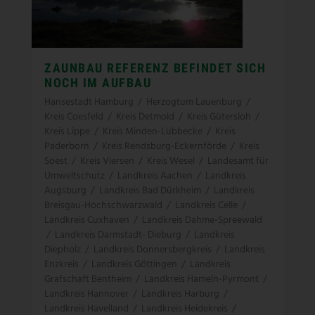
ZAUNBAU REFERENZ BEFINDET SICH
NOCH IM AUFBAU
Hansestadt Hamburg
/
Herzogtum Lauenburg
/
Kreis Coesfeld
/
Kreis Detmold
/
Kreis Gütersloh
/
Kreis Lippe
/
Kreis Minden-Lübbecke
/
Kreis
Paderborn
/
Kreis Rendsburg-Eckernförde
/
Kreis
Soest
/
Kreis Viersen
/
Kreis Wesel
/
Landesamt für
Umweltschutz
/
Landkreis Aachen
/
Landkreis
Augsburg
/
Landkreis Bad Dürkheim
/
Landkreis
Breisgau-Hochschwarzwald
/
Landkreis Celle
/
Landkreis Cuxhaven
/
Landkreis Dahme-Spreewald
/
Landkreis Darmstadt- Dieburg
/
Landkreis
Diepholz
/
Landkreis Donnersbergkreis
/
Landkreis
Enzkreis
/
Landkreis Göttingen
/
Landkreis
Grafschaft Bentheim
/
Landkreis Hameln-Pyrmont
/
Landkreis Hannover
/
Landkreis Harburg
/
Landkreis Havelland
/
Landkreis Heidekreis
/