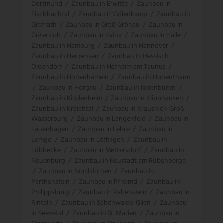
Dortmund
/
Zaunbau in Erwitte
/
Zaunbau in
Fischbachtal
/
Zaunbau in Gölenkamp
/
Zaunbau in
Grefrath
/
Zaunbau in Groß Grönau
/
Zaunbau in
Gütersloh
/
Zaunbau in Haina
/
Zaunbau in Halle
/
Zaunbau in Hamburg
/
Zaunbau in Hannover
/
Zaunbau in Herkensen
/
Zaunbau in Hessisch
Oldendorf
/
Zaunbau in Hofheim am Taunus
/
Zaunbau in Hohenhameln
/
Zaunbau in Hohenthann
/
Zaunbau in Horgau
/
Zaunbau in Ibbenbüren
/
Zaunbau in Kindenheim
/
Zaunbau in Klipphausen
/
Zaunbau in Kraichtal
/
Zaunbau in Krausnick-Groß
Wasserburg
/
Zaunbau in Langenfeld
/
Zaunbau in
Lauenhagen
/
Zaunbau in Lehre
/
Zaunbau in
Lemgo
/
Zaunbau in Löffingen
/
Zaunbau in
Lübbecke
/
Zaunbau in Mettersdorf
/
Zaunbau in
Neuenburg
/
Zaunbau in Neustadt am Rübenberge
/
Zaunbau in Nordkirchen
/
Zaunbau in
Parthenstein
/
Zaunbau in Pfreimd
/
Zaunbau in
Philippsburg
/
Zaunbau in Rabenstein
/
Zaunbau in
Rinteln
/
Zaunbau in Schönwalde-Glien
/
Zaunbau
in Seevetal
/
Zaunbau in St. Marien
/
Zaunbau in