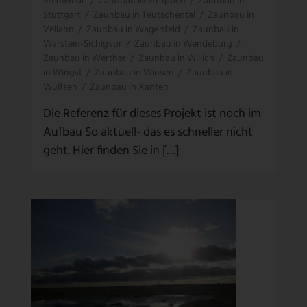
Stemwede
/
Zaunbau in Struppen
/
Zaunbau in
Stuttgart
/
Zaunbau in Teutschental
/
Zaunbau in
Vellahn
/
Zaunbau in Wagenfeld
/
Zaunbau in
Warstein-Sichigvor
/
Zaunbau in Wendeburg
/
Zaunbau in Werther
/
Zaunbau in Willich
/
Zaunbau
in Wingst
/
Zaunbau in Winsen
/
Zaunbau in
Wulfsen
/
Zaunbau in Xanten
Die Referenz für dieses Projekt ist noch im
Aufbau So aktuell- das es schneller nicht
geht. Hier finden Sie in […]