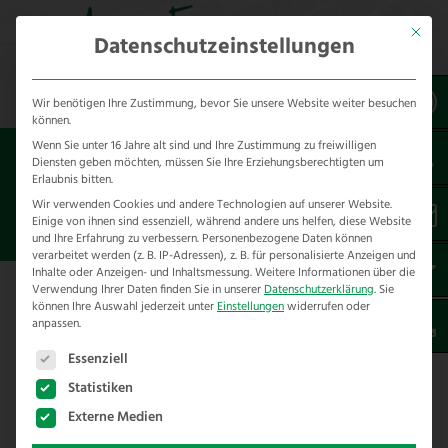
Mit dies
Datenschutzeinstellungen
Wir benötigen Ihre Zustimmung, bevor Sie unsere Website weiter besuchen
können.
Wenn Sie unter 16 Jahre alt sind und Ihre Zustimmung zu freiwilligen
Sie sind hier:
Referenzen
unsere Referenzen
Diensten geben möchten, müssen Sie Ihre Erziehungsberechtigten um
nach Städten
Erlaubnis bitten.
Wir verwenden Cookies und andere Technologien auf unserer Website.
Einige von ihnen sind essenziell, während andere uns helfen, diese Website
ZAUNBAU IN BAUERNBACH
und Ihre Erfahrung zu verbessern.
Personenbezogene Daten können
verarbeitet werden (z. B. IP-Adressen), z. B. für personalisierte Anzeigen und
Inhalte oder Anzeigen- und Inhaltsmessung.
Weitere Informationen über die
Verwendung Ihrer Daten finden Sie in unserer
Datenschutzerklärung
.
Sie
Hier finden Sie unsere Zaunbau
können Ihre Auswahl jederzeit unter
Einstellungen
widerrufen oder
anpassen.
Referenzen in Bauernbach-
Es folgt eine Liste der Service-Gruppen, für die eine E
Landkreis Marbug-Biedenkopf
Essenziell
Statistiken
Wir haben folgende Projekte im Rahmen von
Externe Medien
Zaunbau in Bauernbach und Umgebung für