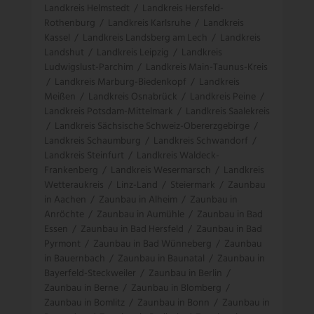
Landkreis Helmstedt
/
Landkreis Hersfeld-
Rothenburg
/
Landkreis Karlsruhe
/
Landkreis
Kassel
/
Landkreis Landsberg am Lech
/
Landkreis
Landshut
/
Landkreis Leipzig
/
Landkreis
Ludwigslust-Parchim
/
Landkreis Main-Taunus-Kreis
/
Landkreis Marburg-Biedenkopf
/
Landkreis
Meißen
/
Landkreis Osnabrück
/
Landkreis Peine
/
Landkreis Potsdam-Mittelmark
/
Landkreis Saalekreis
/
Landkreis Sächsische Schweiz-Obererzgebirge
/
Landkreis Schaumburg
/
Landkreis Schwandorf
/
Landkreis Steinfurt
/
Landkreis Waldeck-
Frankenberg
/
Landkreis Wesermarsch
/
Landkreis
Wetteraukreis
/
Linz-Land
/
Steiermark
/
Zaunbau
in Aachen
/
Zaunbau in Alheim
/
Zaunbau in
Anröchte
/
Zaunbau in Aumühle
/
Zaunbau in Bad
Essen
/
Zaunbau in Bad Hersfeld
/
Zaunbau in Bad
Pyrmont
/
Zaunbau in Bad Wünneberg
/
Zaunbau
in Bauernbach
/
Zaunbau in Baunatal
/
Zaunbau in
Bayerfeld-Steckweiler
/
Zaunbau in Berlin
/
Zaunbau in Berne
/
Zaunbau in Blomberg
/
Zaunbau in Bomlitz
/
Zaunbau in Bonn
/
Zaunbau in