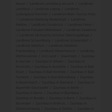
Kassel
/
Landkreis Landsberg am Lech
/
Landkreis
Landshut
/
Landkreis Leipzig
/
Landkreis
Ludwigslust-Parchim
/
Landkreis Main-Taunus-Kreis
/
Landkreis Marburg-Biedenkopf
/
Landkreis
Meißen
/
Landkreis Osnabrück
/
Landkreis Peine
/
Landkreis Potsdam-Mittelmark
/
Landkreis Saalekreis
/
Landkreis Sächsische Schweiz-Obererzgebirge
/
Landkreis Schaumburg
/
Landkreis Schwandorf
/
Landkreis Steinfurt
/
Landkreis Waldeck-
Frankenberg
/
Landkreis Wesermarsch
/
Landkreis
Wetteraukreis
/
Linz-Land
/
Steiermark
/
Zaunbau
in Aachen
/
Zaunbau in Alheim
/
Zaunbau in
Anröchte
/
Zaunbau in Aumühle
/
Zaunbau in Bad
Essen
/
Zaunbau in Bad Hersfeld
/
Zaunbau in Bad
Pyrmont
/
Zaunbau in Bad Wünneberg
/
Zaunbau
in Bauernbach
/
Zaunbau in Baunatal
/
Zaunbau in
Bayerfeld-Steckweiler
/
Zaunbau in Berlin
/
Zaunbau in Berne
/
Zaunbau in Blomberg
/
Zaunbau in Bomlitz
/
Zaunbau in Bonn
/
Zaunbau in
Bovenden
/
Zaunbau in Breiholz
/
Zaunbau in
Dettenschwang
/
Zaunbau in Dießen
/
Zaunbau in