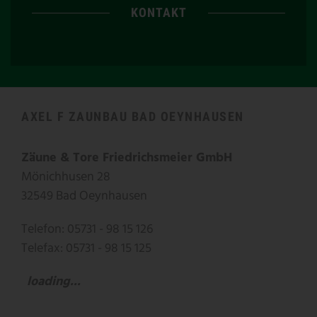
KONTAKT
AXEL F ZAUNBAU BAD OEYNHAUSEN
Zäune & Tore Friedrichsmeier GmbH
Mönichhusen 28
32549 Bad Oeynhausen
Telefon: 05731 - 98 15 126
Telefax: 05731 - 98 15 125
loading...