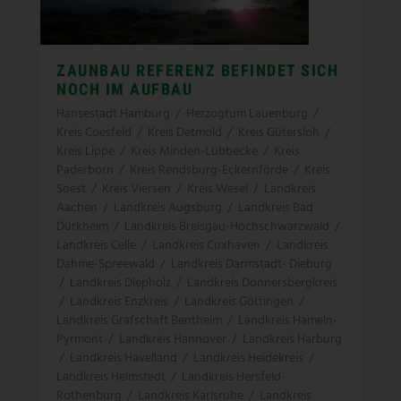
ZAUNBAU REFERENZ BEFINDET SICH
NOCH IM AUFBAU
Hansestadt Hamburg
/
Herzogtum Lauenburg
/
Kreis Coesfeld
/
Kreis Detmold
/
Kreis Gütersloh
/
Kreis Lippe
/
Kreis Minden-Lübbecke
/
Kreis
Paderborn
/
Kreis Rendsburg-Eckernförde
/
Kreis
Soest
/
Kreis Viersen
/
Kreis Wesel
/
Landkreis
Aachen
/
Landkreis Augsburg
/
Landkreis Bad
Dürkheim
/
Landkreis Breisgau-Hochschwarzwald
/
Landkreis Celle
/
Landkreis Cuxhaven
/
Landkreis
Dahme-Spreewald
/
Landkreis Darmstadt- Dieburg
/
Landkreis Diepholz
/
Landkreis Donnersbergkreis
/
Landkreis Enzkreis
/
Landkreis Göttingen
/
Landkreis Grafschaft Bentheim
/
Landkreis Hameln-
Pyrmont
/
Landkreis Hannover
/
Landkreis Harburg
/
Landkreis Havelland
/
Landkreis Heidekreis
/
Landkreis Helmstedt
/
Landkreis Hersfeld-
Rothenburg
/
Landkreis Karlsruhe
/
Landkreis