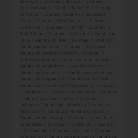
Bovenden
/
Zaunbau in Breiholz
/
Zaunbau in
Dettenschwang
/
Zaunbau in Dießen
/
Zaunbau in
Dortmund
/
Zaunbau in Dülmen
/
Zaunbau in
Erwitte
/
Zaunbau in Fischbachtal
/
Zaunbau in
Gölenkamp
/
Zaunbau in Grefrath
/
Zaunbau in
Groß Grönau
/
Zaunbau in Gütersloh
/
Zaunbau in
Haina
/
Zaunbau in Halle
/
Zaunbau in Hamburg
/
Zaunbau in Hannover
/
Zaunbau in Herkensen
/
Zaunbau in Hessisch Oldendorf
/
Zaunbau in
Hofheim am Taunus
/
Zaunbau in Hohenhameln
/
Zaunbau in Hohenthann
/
Zaunbau in Horgau
/
Zaunbau in Ibbenbüren
/
Zaunbau in Kindenheim
/
Zaunbau in Klipphausen
/
Zaunbau in Kraichtal
/
Zaunbau in Krausnick-Groß Wasserburg
/
Zaunbau
in Langenfeld
/
Zaunbau in Lauenhagen
/
Zaunbau
in Lehre
/
Zaunbau in Lemgo
/
Zaunbau in
Löffingen
/
Zaunbau in Lübbecke
/
Zaunbau in
Mettersdorf
/
Zaunbau in Mönchengladbach
/
Zaunbau in Neuenburg
/
Zaunbau in Neustadt am
Rübenberge
/
Zaunbau in Nordkirchen
/
Zaunbau
in Parthenstein
/
Zaunbau in Pfreimd
/
Zaunbau in
Philippsburg
/
Zaunbau in Rabenstein
/
Zaunbau in